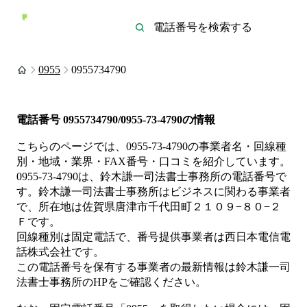
0955
0955734790
電話番号
0955734790/0955-73-4790
の情報
こちらのページでは、
0955-73-4790
の事業者名・回線種
別・地域・業界・FAX番号・口コミを紹介しています。
0955-73-4790
は、
鈴木謙一司法書士事務所
の電話番号で
す。
鈴木謙一司法書士事務所は
ビジネス
に関わる事業者
で、所在地は佐賀県唐津市千代田町２１０９−８０−２
Ｆ
です。
回線種別は
固定電話
で、番号提供事業者は
西日本電信電
話株式会社
です。
この電話番号を保有する事業者の最新情報は
鈴木謙一司
法書士事務所
のHP
をご確認ください。