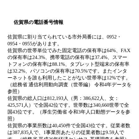
佐賀県の電話番号情報
佐賀県に割り当てられている市外局番には、0952・
0954・0955があります。
佐賀県の世帯単位でみた固定電話の保有率は64%、FAX
の保有率は24.3%、携帯電話の保有率は37.4%、スマー
トフォンの保有率は88.1%、タブレット型端末の保有率
は32.2%、パソコンの保有率は70.5%です。またインタ
ーネットを誰も利用したことがない世帯率は12%です。
（総務省 通信利用動向調査（世帯編） 令和4年データを
参照）
佐賀県の総人口は812,193人（男：386,622人、女：
425,571人）で全国42位です。世帯数は340,660世帯で全
国43位です。（厚生労働省 令和3年人口動態データを参
照）
佐賀県の事業所数は40,450件で全国43位です。従業者数
は387,835人で、1事業所あたりの従業者数は9.59人で