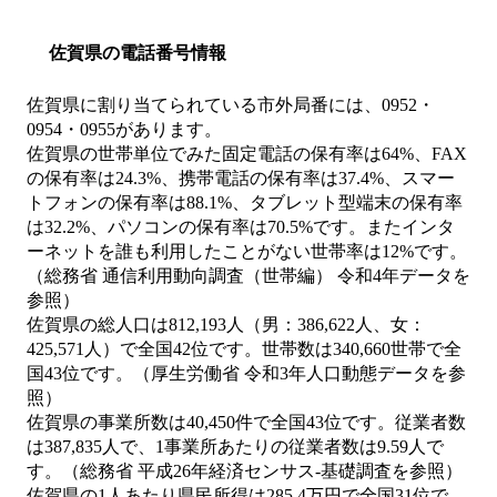
佐賀県の電話番号情報
佐賀県に割り当てられている市外局番には、0952・
0954・0955があります。
佐賀県の世帯単位でみた固定電話の保有率は64%、FAX
の保有率は24.3%、携帯電話の保有率は37.4%、スマー
トフォンの保有率は88.1%、タブレット型端末の保有率
は32.2%、パソコンの保有率は70.5%です。またインタ
ーネットを誰も利用したことがない世帯率は12%です。
（総務省 通信利用動向調査（世帯編） 令和4年データを
参照）
佐賀県の総人口は812,193人（男：386,622人、女：
425,571人）で全国42位です。世帯数は340,660世帯で全
国43位です。（厚生労働省 令和3年人口動態データを参
照）
佐賀県の事業所数は40,450件で全国43位です。従業者数
は387,835人で、1事業所あたりの従業者数は9.59人で
す。（総務省 平成26年経済センサス‐基礎調査を参照）
佐賀県の1人あたり県民所得は285.4万円で全国31位で