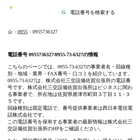
0955
0955736327
電話番号
0955736327/0955-73-6327
の情報
こちらのページでは、
0955-73-6327
の事業者名・回線種
別・地域・業界・FAX番号・口コミを紹介しています。
0955-73-6327
は、
株式会社三交設備佐賀出張所
の電話番
号です。
株式会社三交設備佐賀出張所は
ビジネス
に関わ
る事業者
で、所在地は佐賀県唐津市町田３丁目１１−３
５
です。
回線種別は
固定電話
で、番号提供事業者は
西日本電信電
話株式会社
です。
この電話番号を保有する事業者の最新情報は
株式会社三
交設備佐賀出張所
のHP
をご確認ください。