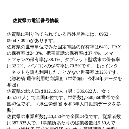
佐賀県の電話番号情報
佐賀県に割り当てられている市外局番には、0952・
0954・0955があります。
佐賀県の世帯単位でみた固定電話の保有率は64%、FAX
の保有率は24.3%、携帯電話の保有率は37.4%、スマー
トフォンの保有率は88.1%、タブレット型端末の保有率
は32.2%、パソコンの保有率は70.5%です。またインタ
ーネットを誰も利用したことがない世帯率は12%です。
（総務省 通信利用動向調査（世帯編） 令和4年データを
参照）
佐賀県の総人口は812,193人（男：386,622人、女：
425,571人）で全国42位です。世帯数は340,660世帯で全
国43位です。（厚生労働省 令和3年人口動態データを参
照）
佐賀県の事業所数は40,450件で全国43位です。従業者数
は387,835人で、1事業所あたりの従業者数は9.59人で