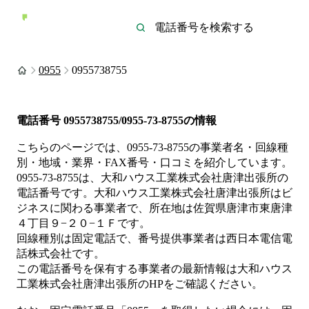
0955
0955738755
電話番号
0955738755/0955-73-8755
の情報
こちらのページでは、
0955-73-8755
の事業者名・回線種
別・地域・業界・FAX番号・口コミを紹介しています。
0955-73-8755
は、
大和ハウス工業株式会社唐津出張所
の
電話番号です。
大和ハウス工業株式会社唐津出張所は
ビ
ジネス
に関わる事業者
で、所在地は佐賀県唐津市東唐津
４丁目９−２０−１Ｆ
です。
回線種別は
固定電話
で、番号提供事業者は
西日本電信電
話株式会社
です。
この電話番号を保有する事業者の最新情報は
大和ハウス
工業株式会社唐津出張所
のHP
をご確認ください。