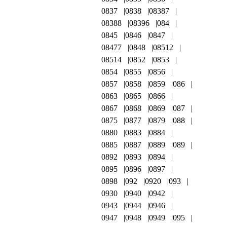
0837
0838
08387
08388
08396
084
0845
0846
0847
08477
0848
08512
08514
0852
0853
0854
0855
0856
0857
0858
0859
086
0863
0865
0866
0867
0868
0869
087
0875
0877
0879
088
0880
0883
0884
0885
0887
0889
089
0892
0893
0894
0895
0896
0897
0898
092
0920
093
0930
0940
0942
0943
0944
0946
0947
0948
0949
095