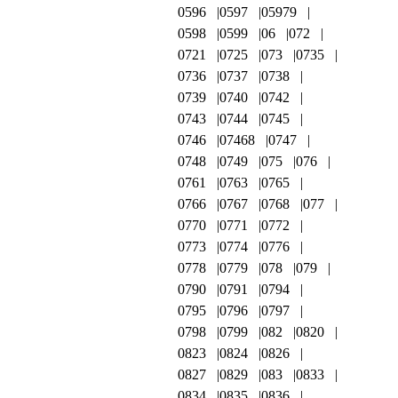
0596
0597
05979
0598
0599
06
072
0721
0725
073
0735
0736
0737
0738
0739
0740
0742
0743
0744
0745
0746
07468
0747
0748
0749
075
076
0761
0763
0765
0766
0767
0768
077
0770
0771
0772
0773
0774
0776
0778
0779
078
079
0790
0791
0794
0795
0796
0797
0798
0799
082
0820
0823
0824
0826
0827
0829
083
0833
0834
0835
0836