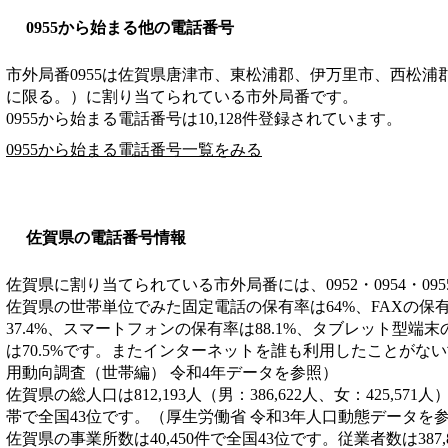
0955から始まる他の電話番号
市外局番
0955
は
佐賀県唐津市、東松浦郡、伊万里市、西松浦
に限る。）
に割り当てられている市外局番です。
0955から始まる電話番号は10,128件登録されています。
0955から始まる電話番号一覧をみる
佐賀県の電話番号情報
佐賀県に割り当てられている市外局番には、0952・0954・09
佐賀県の世帯単位でみた固定電話の保有率は64%、FAXの保有
37.4%、スマートフォンの保有率は88.1%、タブレット型端末
は70.5%です。またインターネットを誰も利用したことがない
用動向調査（世帯編） 令和4年データを参照）
佐賀県の総人口は812,193人（男：386,622人、女：425,571
帯で全国43位です。（厚生労働省 令和3年人口動態データを
佐賀県の事業所数は40,450件で全国43位です。従業者数は387