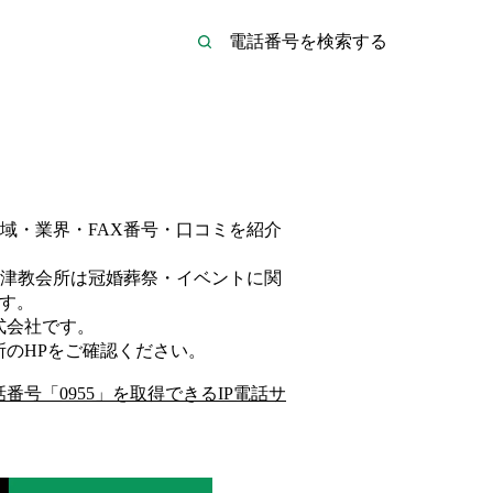
域・業界・FAX番号・口コミを紹介
津教会所は
冠婚葬祭・イベント
に関
す。
式会社
です。
所
のHP
をご確認ください。
話番号「
0955
」を取得できるIP電話サ