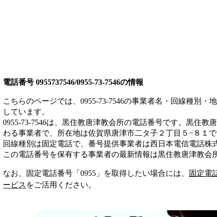
電話番号
0955737546/0955-73-7546
の情報
こちらのページでは、
0955-73-7546
の事業者名・回線種別・地
しています。
0955-73-7546
は、
黒住教唐津教会所
の電話番号です。
黒住教唐
わる事業者
で、所在地は佐賀県唐津市二タ子２丁目５−８１
で
回線種別は
固定電話
で、番号提供事業者は
西日本電信電話株
この電話番号を保有する事業者の最新情報は
黒住教唐津教会
なお、固定電話番号「
0955
」を取得したい場合には、
固定電
ービス
をご活用ください。