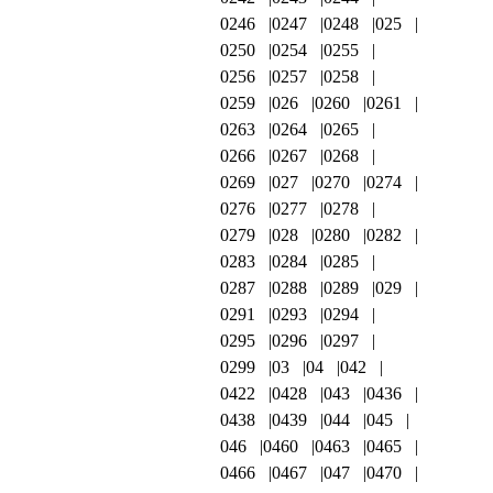
0246
0247
0248
025
0250
0254
0255
0256
0257
0258
0259
026
0260
0261
0263
0264
0265
0266
0267
0268
0269
027
0270
0274
0276
0277
0278
0279
028
0280
0282
0283
0284
0285
0287
0288
0289
029
0291
0293
0294
0295
0296
0297
0299
03
04
042
0422
0428
043
0436
0438
0439
044
045
046
0460
0463
0465
0466
0467
047
0470