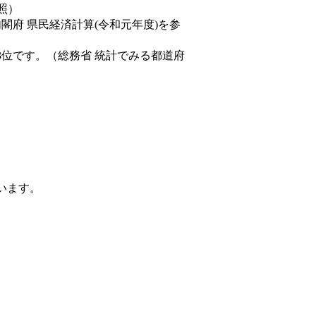
照）
内閣府 県民経済計算(令和元年度)を参
3位です。（総務省 統計でみる都道府
ています。