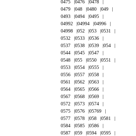
0475
0476
0478
0479
048
0480
049
0493
0494
0495
04992
04994
04996
04998
052
053
0531
0532
0533
0536
0537
0538
0539
054
0544
0545
0547
0548
055
0550
0551
0553
0554
0555
0556
0557
0558
0561
0562
0563
0564
0565
0566
0567
0568
0569
0572
0573
0574
0575
0576
05769
0577
0578
058
0581
0584
0585
0586
0587
059
0594
0595