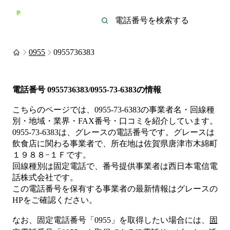
0955
0955736383
電話番号
0955736383/0955-73-6383
の情報
こちらのページでは、
0955-73-6383
の事業者名・回線種
別・地域・業界・FAX番号・口コミを紹介しています。
0955-73-6383
は、
グレース
の電話番号です。
グレースは
飲食店
に関わる事業者
で、所在地は佐賀県唐津市木綿町
１９８８−１Ｆ
です。
回線種別は
固定電話
で、番号提供事業者は
西日本電信電
話株式会社
です。
この電話番号を保有する事業者の最新情報は
グレース
の
HP
をご確認ください。
なお、固定電話番号「
0955
」を取得したい場合には、
固