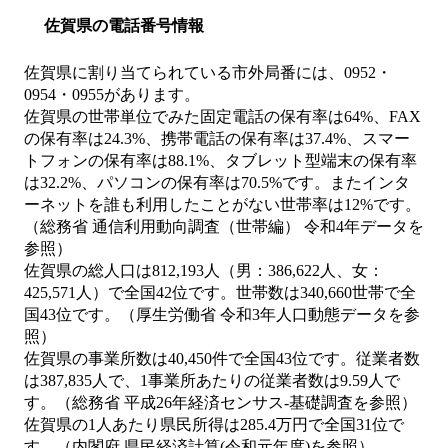
佐賀県の電話番号情報
佐賀県に割り当てられている市外局番には、0952・
0954・0955があります。
佐賀県の世帯単位でみた固定電話の保有率は64%、FAX
の保有率は24.3%、携帯電話の保有率は37.4%、スマー
トフォンの保有率は88.1%、タブレット型端末の保有率
は32.2%、パソコンの保有率は70.5%です。またインタ
ーネットを誰も利用したことがない世帯率は12%です。
（総務省 通信利用動向調査（世帯編） 令和4年データを
参照）
佐賀県の総人口は812,193人（男：386,622人、女：
425,571人）で全国42位です。世帯数は340,660世帯で全
国43位です。（厚生労働省 令和3年人口動態データを参
照）
佐賀県の事業所数は40,450件で全国43位です。従業者数
は387,835人で、1事業所あたりの従業者数は9.59人で
す。（総務省 平成26年経済センサス‐基礎調査を参照）
佐賀県の1人あたり県民所得は285.4万円で全国31位で
す。（内閣府 県民経済計算(令和元年度)を参照）