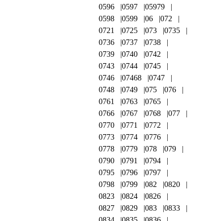
0596
0597
05979
0598
0599
06
072
0721
0725
073
0735
0736
0737
0738
0739
0740
0742
0743
0744
0745
0746
07468
0747
0748
0749
075
076
0761
0763
0765
0766
0767
0768
077
0770
0771
0772
0773
0774
0776
0778
0779
078
079
0790
0791
0794
0795
0796
0797
0798
0799
082
0820
0823
0824
0826
0827
0829
083
0833
0834
0835
0836