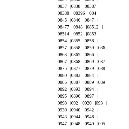
0837
0838
08387
08388
08396
084
0845
0846
0847
08477
0848
08512
08514
0852
0853
0854
0855
0856
0857
0858
0859
086
0863
0865
0866
0867
0868
0869
087
0875
0877
0879
088
0880
0883
0884
0885
0887
0889
089
0892
0893
0894
0895
0896
0897
0898
092
0920
093
0930
0940
0942
0943
0944
0946
0947
0948
0949
095