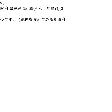
照）
内閣府 県民経済計算(令和元年度)を参
3位です。（総務省 統計でみる都道府
。