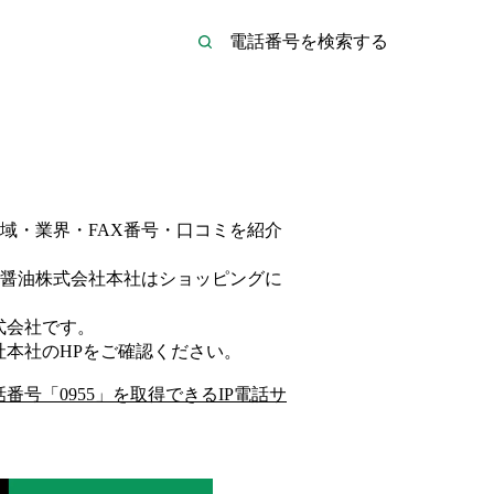
域・業界・FAX番号・口コミを紹介
醤油株式会社本社は
ショッピング
に
。
式会社
です。
社本社
のHP
をご確認ください。
話番号「
0955
」を取得できるIP電話サ