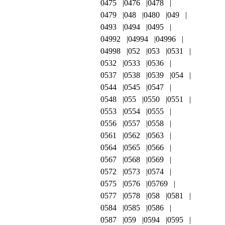
0475
0476
0478
0479
048
0480
049
0493
0494
0495
04992
04994
04996
04998
052
053
0531
0532
0533
0536
0537
0538
0539
054
0544
0545
0547
0548
055
0550
0551
0553
0554
0555
0556
0557
0558
0561
0562
0563
0564
0565
0566
0567
0568
0569
0572
0573
0574
0575
0576
05769
0577
0578
058
0581
0584
0585
0586
0587
059
0594
0595