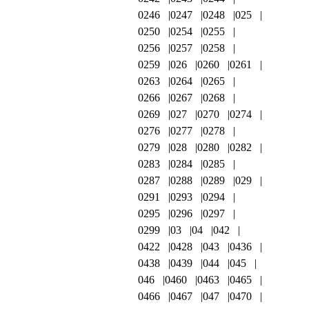
0246
0247
0248
025
0250
0254
0255
0256
0257
0258
0259
026
0260
0261
0263
0264
0265
0266
0267
0268
0269
027
0270
0274
0276
0277
0278
0279
028
0280
0282
0283
0284
0285
0287
0288
0289
029
0291
0293
0294
0295
0296
0297
0299
03
04
042
0422
0428
043
0436
0438
0439
044
045
046
0460
0463
0465
0466
0467
047
0470