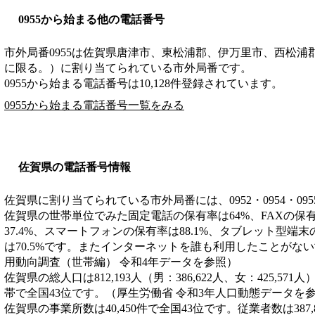
0955から始まる他の電話番号
市外局番
0955
は
佐賀県唐津市、東松浦郡、伊万里市、西松浦
に限る。）
に割り当てられている市外局番です。
0955から始まる電話番号は10,128件登録されています。
0955から始まる電話番号一覧をみる
佐賀県の電話番号情報
佐賀県に割り当てられている市外局番には、0952・0954・09
佐賀県の世帯単位でみた固定電話の保有率は64%、FAXの保有
37.4%、スマートフォンの保有率は88.1%、タブレット型端末
は70.5%です。またインターネットを誰も利用したことがない
用動向調査（世帯編） 令和4年データを参照）
佐賀県の総人口は812,193人（男：386,622人、女：425,571
帯で全国43位です。（厚生労働省 令和3年人口動態データを
佐賀県の事業所数は40,450件で全国43位です。従業者数は387