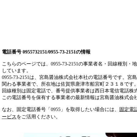
電話番号
0955732151/0955-73-2151
の情報
こちらのページでは、
0955-73-2151
の事業者名・回線種別・地
しています。
0955-73-2151
は、
宮島醤油株式会社本社
の電話番号です。
宮島
関わる事業者
で、所在地は佐賀県唐津市船宮町２３１８
です
回線種別は
固定電話
で、番号提供事業者は
西日本電信電話株
この電話番号を保有する事業者の最新情報は
宮島醤油株式会
なお、固定電話番号「
0955
」を取得したい場合には、
固定電
ービス
をご活用ください。