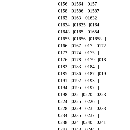
0156
01564
0157
0158
01586
01587
0162
0163
01632
01634
01635
0164
01648
0165
01654
01655
01656
01658
0166
0167
017
0172
0173
0174
0175
0176
0178
0179
018
0182
0183
0184
0185
0186
0187
019
0191
0192
0193
0194
0195
0197
0198
022
0220
0223
0224
0225
0226
0228
0229
023
0233
0234
0235
0237
0238
024
0240
0241
0242
0243
0244