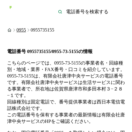
0955
0955735155
電話番号
0955735155/0955-73-5155
の情報
こちらのページでは、
0955-73-5155
の事業者名・回線種
別・地域・業界・FAX番号・口コミを紹介しています。
0955-73-5155
は、
有限会社唐津中央サービス
の電話番号
です。
有限会社唐津中央サービスは
生活サービス
に関わ
る事業者
で、所在地は佐賀県唐津市和多田本村３−２８
−１
です。
回線種別は
固定電話
で、番号提供事業者は
西日本電信電
話株式会社
です。
この電話番号を保有する事業者の最新情報は
有限会社唐
津中央サービス
のHP
をご確認ください。