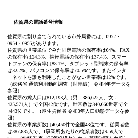
佐賀県の電話番号情報
佐賀県に割り当てられている市外局番には、0952・
0954・0955があります。
佐賀県の世帯単位でみた固定電話の保有率は64%、FAX
の保有率は24.3%、携帯電話の保有率は37.4%、スマー
トフォンの保有率は88.1%、タブレット型端末の保有率
は32.2%、パソコンの保有率は70.5%です。またインタ
ーネットを誰も利用したことがない世帯率は12%です。
（総務省 通信利用動向調査（世帯編） 令和4年データを
参照）
佐賀県の総人口は812,193人（男：386,622人、女：
425,571人）で全国42位です。世帯数は340,660世帯で全
国43位です。（厚生労働省 令和3年人口動態データを参
照）
佐賀県の事業所数は40,450件で全国43位です。従業者数
は387,835人で、1事業所あたりの従業者数は9.59人で