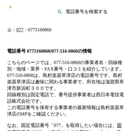
077
0775160860
電話番号
0775160860/077-516-0860
の情報
こちらのページでは、
077-516-0860
の事業者名・回線種
別・地域・業界・FAX番号・口コミを紹介しています。
077-516-0860
は、
島村楽器草津店
の電話番号です。
島村
楽器草津店は
趣味
に関わる事業者
で、所在地は滋賀県草
津市新浜町３００
です。
回線種別は
固定電話
で、番号提供事業者は
西日本電信電
話株式会社
です。
この電話番号を保有する事業者の最新情報は
島村楽器草
津店
のHP
をご確認ください。
なお、固定電話番号「
077
」を取得したい場合には、
固