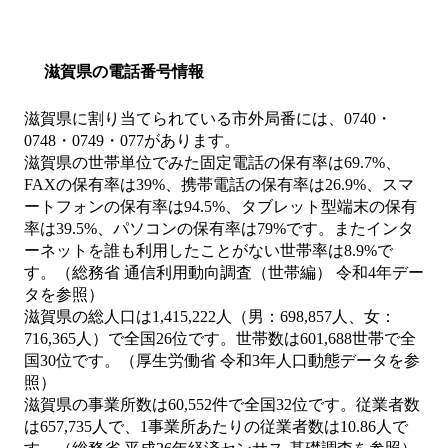
滋賀県の電話番号情報
滋賀県に割り当てられている市外局番には、0740・
0748・0749・077があります。
滋賀県の世帯単位でみた固定電話の保有率は69.7%、
FAXの保有率は39%、携帯電話の保有率は26.9%、スマ
ートフォンの保有率は94.5%、タブレット型端末の保有
率は39.5%、パソコンの保有率は79%です。またインタ
ーネットを誰も利用したことがない世帯率は8.9%で
す。（総務省 通信利用動向調査（世帯編） 令和4年デー
タを参照）
滋賀県の総人口は1,415,222人（男：698,857人、女：
716,365人）で全国26位です。世帯数は601,688世帯で全
国30位です。（厚生労働省 令和3年人口動態データを参
照）
滋賀県の事業所数は60,552件で全国32位です。従業者数
は657,735人で、1事業所あたりの従業者数は10.86人で