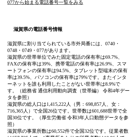
077から始まる電話番号一覧をみる
滋賀県の電話番号情報
滋賀県に割り当てられている市外局番には、0740・
0748・0749・077があります。
滋賀県の世帯単位でみた固定電話の保有率は69.7%、
FAXの保有率は39%、携帯電話の保有率は26.9%、スマ
ートフォンの保有率は94.5%、タブレット型端末の保有
率は39.5%、パソコンの保有率は79%です。またインタ
ーネットを誰も利用したことがない世帯率は8.9%で
す。（総務省 通信利用動向調査（世帯編） 令和4年デー
タを参照）
滋賀県の総人口は1,415,222人（男：698,857人、女：
716,365人）で全国26位です。世帯数は601,688世帯で全
国30位です。（厚生労働省 令和3年人口動態データを参
照）
滋賀県の事業所数は60,552件で全国32位です。従業者数