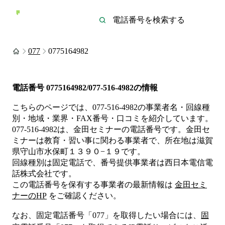
077
0775164982
電話番号
0775164982/077-516-4982
の情報
こちらのページでは、
077-516-4982
の事業者名・回線種
別・地域・業界・FAX番号・口コミを紹介しています。
077-516-4982
は、
金田セミナー
の電話番号です。
金田セ
ミナーは
教育・習い事
に関わる事業者
で、所在地は滋賀
県守山市水保町１３９０−１９
です。
回線種別は
固定電話
で、番号提供事業者は
西日本電信電
話株式会社
です。
この電話番号を保有する事業者の最新情報は
金田セミ
ナー
のHP
をご確認ください。
なお、固定電話番号「
077
」を取得したい場合には、
固