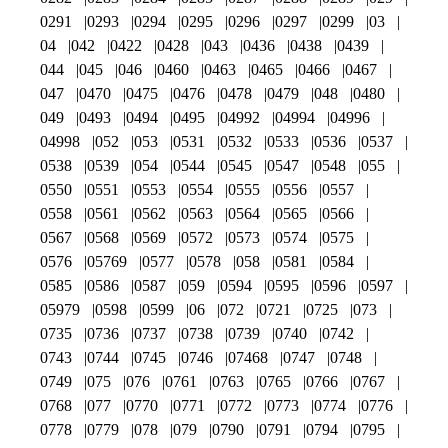
0291
0293
0294
0295
0296
0297
0299
03
04
042
0422
0428
043
0436
0438
0439
044
045
046
0460
0463
0465
0466
0467
047
0470
0475
0476
0478
0479
048
0480
049
0493
0494
0495
04992
04994
04996
04998
052
053
0531
0532
0533
0536
0537
0538
0539
054
0544
0545
0547
0548
055
0550
0551
0553
0554
0555
0556
0557
0558
0561
0562
0563
0564
0565
0566
0567
0568
0569
0572
0573
0574
0575
0576
05769
0577
0578
058
0581
0584
0585
0586
0587
059
0594
0595
0596
0597
05979
0598
0599
06
072
0721
0725
073
0735
0736
0737
0738
0739
0740
0742
0743
0744
0745
0746
07468
0747
0748
0749
075
076
0761
0763
0765
0766
0767
0768
077
0770
0771
0772
0773
0774
0776
0778
0779
078
079
0790
0791
0794
0795