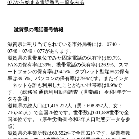
077から始まる電話番号一覧をみる
滋賀県の電話番号情報
滋賀県に割り当てられている市外局番には、0740・
0748・0749・077があります。
滋賀県の世帯単位でみた固定電話の保有率は69.7%、
FAXの保有率は39%、携帯電話の保有率は26.9%、スマ
ートフォンの保有率は94.5%、タブレット型端末の保有
率は39.5%、パソコンの保有率は79%です。またインタ
ーネットを誰も利用したことがない世帯率は8.9%で
す。（総務省 通信利用動向調査（世帯編） 令和4年デー
タを参照）
滋賀県の総人口は1,415,222人（男：698,857人、女：
716,365人）で全国26位です。世帯数は601,688世帯で全
国30位です。（厚生労働省 令和3年人口動態データを参
照）
滋賀県の事業所数は60,552件で全国32位です。従業者数