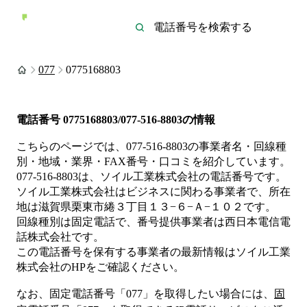
077
0775168803
電話番号
0775168803/077-516-8803
の情報
こちらのページでは、
077-516-8803
の事業者名・回線種
別・地域・業界・FAX番号・口コミを紹介しています。
077-516-8803
は、
ソイル工業株式会社
の電話番号です。
ソイル工業株式会社は
ビジネス
に関わる事業者
で、所在
地は滋賀県栗東市綣３丁目１３−６−Ａ−１０２
です。
回線種別は
固定電話
で、番号提供事業者は
西日本電信電
話株式会社
です。
この電話番号を保有する事業者の最新情報は
ソイル工業
株式会社
のHP
をご確認ください。
なお、固定電話番号「
077
」を取得したい場合には、
固