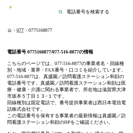
077
0775168877
電話番号
0775168877/077-516-8877
の情報
こちらのページでは、
077-516-8877
の事業者名・回線種
別・地域・業界・FAX番号・口コミを紹介しています。
077-516-8877
は、
真盛園／訪問看護ステーション和顔
の
電話番号です。
真盛園／訪問看護ステーション和顔は
医
療・健康・介護
に関わる事業者
で、所在地は滋賀県大津
市坂本５丁目１３−１
です。
回線種別は
固定電話
で、番号提供事業者は
西日本電信電
話株式会社
です。
この電話番号を保有する事業者の最新情報は
真盛園／訪
問看護ステーション和顔
のHP
をご確認ください。