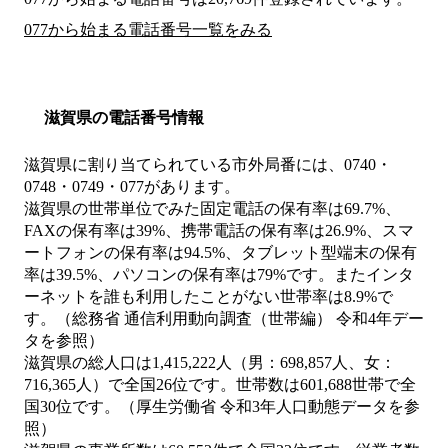
077から始まる電話番号一覧をみる
滋賀県の電話番号情報
滋賀県に割り当てられている市外局番には、0740・
0748・0749・077があります。
滋賀県の世帯単位でみた固定電話の保有率は69.7%、
FAXの保有率は39%、携帯電話の保有率は26.9%、スマ
ートフォンの保有率は94.5%、タブレット型端末の保有
率は39.5%、パソコンの保有率は79%です。またインタ
ーネットを誰も利用したことがない世帯率は8.9%で
す。（総務省 通信利用動向調査（世帯編） 令和4年デー
タを参照）
滋賀県の総人口は1,415,222人（男：698,857人、女：
716,365人）で全国26位です。世帯数は601,688世帯で全
国30位です。（厚生労働省 令和3年人口動態データを参
照）