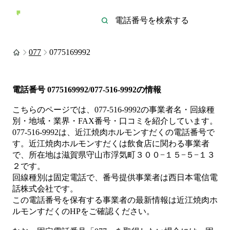
077
0775169992
電話番号
0775169992/077-516-9992
の情報
こちらのページでは、
077-516-9992
の事業者名・回線種
別・地域・業界・FAX番号・口コミを紹介しています。
077-516-9992
は、
近江焼肉ホルモンすだく
の電話番号で
す。
近江焼肉ホルモンすだくは
飲食店
に関わる事業者
で、所在地は滋賀県守山市浮気町３００−１５−５−１３
２
です。
回線種別は
固定電話
で、番号提供事業者は
西日本電信電
話株式会社
です。
この電話番号を保有する事業者の最新情報は
近江焼肉ホ
ルモンすだく
のHP
をご確認ください。