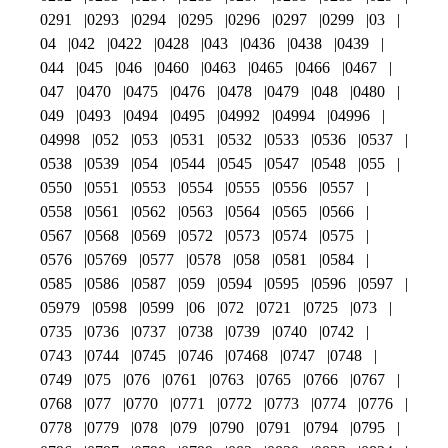
0291
0293
0294
0295
0296
0297
0299
03
04
042
0422
0428
043
0436
0438
0439
044
045
046
0460
0463
0465
0466
0467
047
0470
0475
0476
0478
0479
048
0480
049
0493
0494
0495
04992
04994
04996
04998
052
053
0531
0532
0533
0536
0537
0538
0539
054
0544
0545
0547
0548
055
0550
0551
0553
0554
0555
0556
0557
0558
0561
0562
0563
0564
0565
0566
0567
0568
0569
0572
0573
0574
0575
0576
05769
0577
0578
058
0581
0584
0585
0586
0587
059
0594
0595
0596
0597
05979
0598
0599
06
072
0721
0725
073
0735
0736
0737
0738
0739
0740
0742
0743
0744
0745
0746
07468
0747
0748
0749
075
076
0761
0763
0765
0766
0767
0768
077
0770
0771
0772
0773
0774
0776
0778
0779
078
079
0790
0791
0794
0795