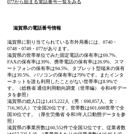
077から始まる電話番号一覧をみる
滋賀県の電話番号情報
滋賀県に割り当てられている市外局番には、0740・
0748・0749・077があります。
滋賀県の世帯単位でみた固定電話の保有率は69.7%、
FAXの保有率は39%、携帯電話の保有率は26.9%、スマ
ートフォンの保有率は94.5%、タブレット型端末の保有
率は39.5%、パソコンの保有率は79%です。またインタ
ーネットを誰も利用したことがない世帯率は8.9%で
す。（総務省 通信利用動向調査（世帯編） 令和4年デー
タを参照）
滋賀県の総人口は1,415,222人（男：698,857人、女：
716,365人）で全国26位です。世帯数は601,688世帯で全
国30位です。（厚生労働省 令和3年人口動態データを参
照）
滋賀県の事業所数は60,552件で全国32位です。従業者数