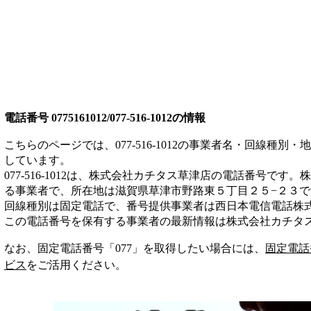
電話番号
0775161012/077-516-1012
の情報
こちらのページでは、
077-516-1012
の事業者名・回線種別・地
しています。
077-516-1012
は、
株式会社カチタス草津店
の電話番号です。
株
る事業者
で、所在地は滋賀県草津市野路東５丁目２５−２３
で
回線種別は
固定電話
で、番号提供事業者は
西日本電信電話株
この電話番号を保有する事業者の最新情報は
株式会社カチタ
なお、固定電話番号「
077
」を取得したい場合には、
固定電話
ビス
をご活用ください。