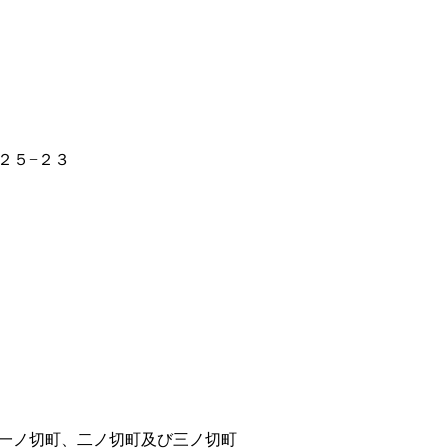
２５−２３
一ノ切町、二ノ切町及び三ノ切町