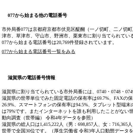
077から始まる他の電話番号
市外局番
077
は
京都府京都市伏見区醍醐（一ノ切町、二ノ切町
津市、草津市、守山市、野洲市、栗東市
に割り当てられてい
077から始まる電話番号は20,769件登録されています。
077から始まる電話番号一覧をみる
滋賀県の電話番号情報
滋賀県に割り当てられている市外局番には、0740・0748・074
滋賀県の世帯単位でみた固定電話の保有率は69.7%、FAXの
26.9%、スマートフォンの保有率は94.5%、タブレット型端末
は79%です。またインターネットを誰も利用したことがない世帯
動向調査（世帯編） 令和4年データを参照）
滋賀県の総人口は1,415,222人（男：698,857人、女：716,36
世帯で全国30位です。（厚生労働省 令和3年人口動態データ