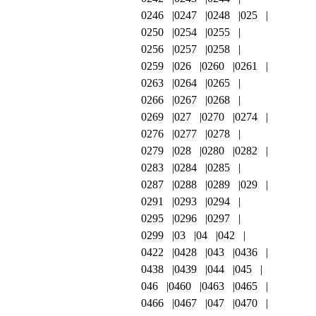
0246
0247
0248
025
0250
0254
0255
0256
0257
0258
0259
026
0260
0261
0263
0264
0265
0266
0267
0268
0269
027
0270
0274
0276
0277
0278
0279
028
0280
0282
0283
0284
0285
0287
0288
0289
029
0291
0293
0294
0295
0296
0297
0299
03
04
042
0422
0428
043
0436
0438
0439
044
045
046
0460
0463
0465
0466
0467
047
0470