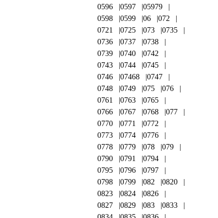
0596
0597
05979
0598
0599
06
072
0721
0725
073
0735
0736
0737
0738
0739
0740
0742
0743
0744
0745
0746
07468
0747
0748
0749
075
076
0761
0763
0765
0766
0767
0768
077
0770
0771
0772
0773
0774
0776
0778
0779
078
079
0790
0791
0794
0795
0796
0797
0798
0799
082
0820
0823
0824
0826
0827
0829
083
0833
0834
0835
0836