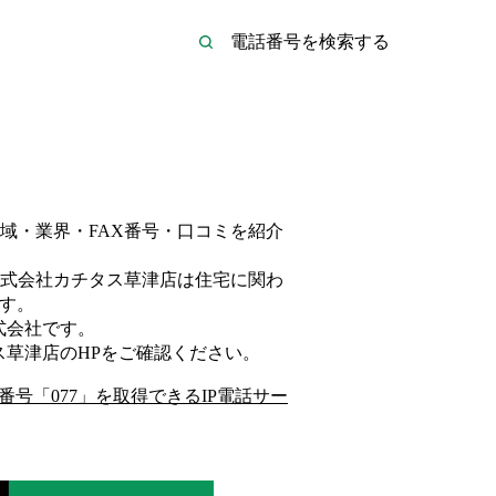
域・業界・FAX番号・口コミを紹介
式会社カチタス草津店は
住宅
に関わ
す。
式会社
です。
ス草津店
のHP
をご確認ください。
番号「
077
」を取得できるIP電話サー