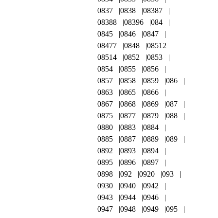
0837
0838
08387
08388
08396
084
0845
0846
0847
08477
0848
08512
08514
0852
0853
0854
0855
0856
0857
0858
0859
086
0863
0865
0866
0867
0868
0869
087
0875
0877
0879
088
0880
0883
0884
0885
0887
0889
089
0892
0893
0894
0895
0896
0897
0898
092
0920
093
0930
0940
0942
0943
0944
0946
0947
0948
0949
095