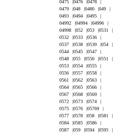
0475
0476
0478
0479
048
0480
049
0493
0494
0495
04992
04994
04996
04998
052
053
0531
0532
0533
0536
0537
0538
0539
054
0544
0545
0547
0548
055
0550
0551
0553
0554
0555
0556
0557
0558
0561
0562
0563
0564
0565
0566
0567
0568
0569
0572
0573
0574
0575
0576
05769
0577
0578
058
0581
0584
0585
0586
0587
059
0594
0595