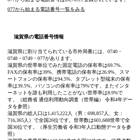
077から始まる電話番号一覧をみる
滋賀県の電話番号情報
滋賀県に割り当てられている市外局番には、0740・
0748・0749・077があります。
滋賀県の世帯単位でみた固定電話の保有率は69.7%、
FAXの保有率は39%、携帯電話の保有率は26.9%、スマ
ートフォンの保有率は94.5%、タブレット型端末の保有
率は39.5%、パソコンの保有率は79%です。またインタ
ーネットを誰も利用したことがない世帯率は8.9%で
す。（総務省 通信利用動向調査（世帯編） 令和4年デー
タを参照）
滋賀県の総人口は1,415,222人（男：698,857人、女：
716,365人）で全国26位です。世帯数は601,688世帯で全
国30位です。（厚生労働省 令和3年人口動態データを参
照）