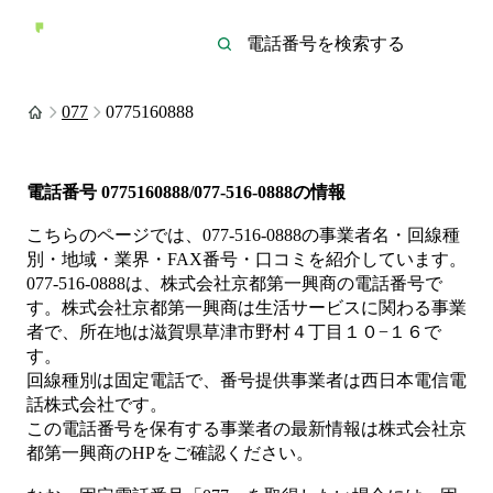
077
0775160888
電話番号
0775160888/077-516-0888
の情報
こちらのページでは、
077-516-0888
の事業者名・回線種
別・地域・業界・FAX番号・口コミを紹介しています。
077-516-0888
は、
株式会社京都第一興商
の電話番号で
す。
株式会社京都第一興商は
生活サービス
に関わる事業
者
で、所在地は滋賀県草津市野村４丁目１０−１６
で
す。
回線種別は
固定電話
で、番号提供事業者は
西日本電信電
話株式会社
です。
この電話番号を保有する事業者の最新情報は
株式会社京
都第一興商
のHP
をご確認ください。