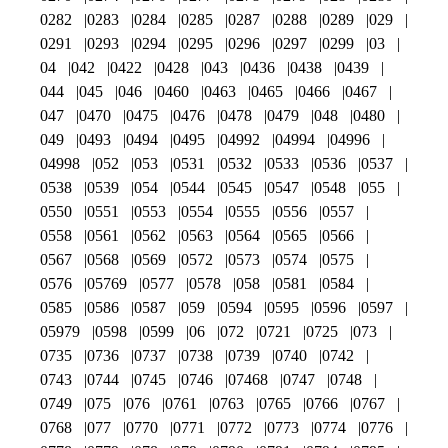
0282
0283
0284
0285
0287
0288
0289
029
0291
0293
0294
0295
0296
0297
0299
03
04
042
0422
0428
043
0436
0438
0439
044
045
046
0460
0463
0465
0466
0467
047
0470
0475
0476
0478
0479
048
0480
049
0493
0494
0495
04992
04994
04996
04998
052
053
0531
0532
0533
0536
0537
0538
0539
054
0544
0545
0547
0548
055
0550
0551
0553
0554
0555
0556
0557
0558
0561
0562
0563
0564
0565
0566
0567
0568
0569
0572
0573
0574
0575
0576
05769
0577
0578
058
0581
0584
0585
0586
0587
059
0594
0595
0596
0597
05979
0598
0599
06
072
0721
0725
073
0735
0736
0737
0738
0739
0740
0742
0743
0744
0745
0746
07468
0747
0748
0749
075
076
0761
0763
0765
0766
0767
0768
077
0770
0771
0772
0773
0774
0776