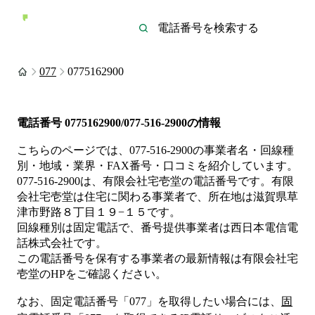
077
0775162900
電話番号
0775162900/077-516-2900
の情報
こちらのページでは、
077-516-2900
の事業者名・回線種
別・地域・業界・FAX番号・口コミを紹介しています。
077-516-2900
は、
有限会社宅壱堂
の電話番号です。
有限
会社宅壱堂は
住宅
に関わる事業者
で、所在地は滋賀県草
津市野路８丁目１９−１５
です。
回線種別は
固定電話
で、番号提供事業者は
西日本電信電
話株式会社
です。
この電話番号を保有する事業者の最新情報は
有限会社宅
壱堂
のHP
をご確認ください。
なお、固定電話番号「
077
」を取得したい場合には、
固