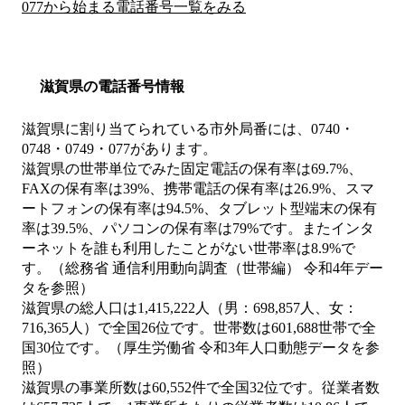
077から始まる電話番号一覧をみる
滋賀県の電話番号情報
滋賀県に割り当てられている市外局番には、0740・
0748・0749・077があります。
滋賀県の世帯単位でみた固定電話の保有率は69.7%、
FAXの保有率は39%、携帯電話の保有率は26.9%、スマ
ートフォンの保有率は94.5%、タブレット型端末の保有
率は39.5%、パソコンの保有率は79%です。またインタ
ーネットを誰も利用したことがない世帯率は8.9%で
す。（総務省 通信利用動向調査（世帯編） 令和4年デー
タを参照）
滋賀県の総人口は1,415,222人（男：698,857人、女：
716,365人）で全国26位です。世帯数は601,688世帯で全
国30位です。（厚生労働省 令和3年人口動態データを参
照）
滋賀県の事業所数は60,552件で全国32位です。従業者数