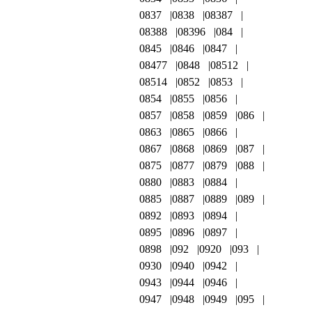
0837
0838
08387
08388
08396
084
0845
0846
0847
08477
0848
08512
08514
0852
0853
0854
0855
0856
0857
0858
0859
086
0863
0865
0866
0867
0868
0869
087
0875
0877
0879
088
0880
0883
0884
0885
0887
0889
089
0892
0893
0894
0895
0896
0897
0898
092
0920
093
0930
0940
0942
0943
0944
0946
0947
0948
0949
095