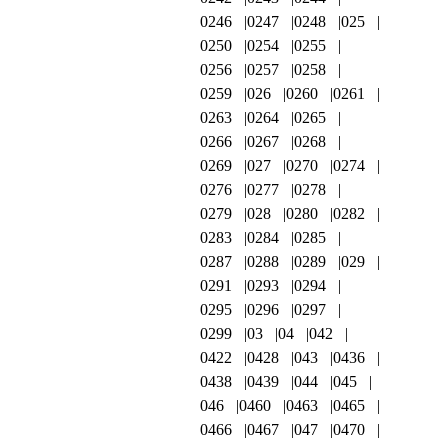
0246
0247
0248
025
0250
0254
0255
0256
0257
0258
0259
026
0260
0261
0263
0264
0265
0266
0267
0268
0269
027
0270
0274
0276
0277
0278
0279
028
0280
0282
0283
0284
0285
0287
0288
0289
029
0291
0293
0294
0295
0296
0297
0299
03
04
042
0422
0428
043
0436
0438
0439
044
045
046
0460
0463
0465
0466
0467
047
0470