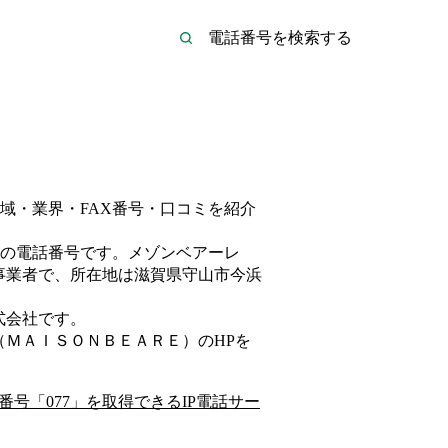
域・業界・FAX番号・口コミを紹介
の電話番号です。
メゾンベアーレ
事業者
で、所在地は滋賀県守山市今浜
式会社
です。
（ＭＡＩＳＯＮＢＥＡＲＥ）
のHP
を
番号「
077
」を取得できるIP電話サー