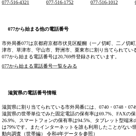
077-516-4321
077-516-1752
077-516-1012
077から始まる他の電話番号
市外局番
077
は
京都府京都市伏見区醍醐（一ノ切町、二ノ切町
津市、草津市、守山市、野洲市、栗東市
に割り当てられてい
077から始まる電話番号は20,769件登録されています。
077から始まる電話番号一覧をみる
滋賀県の電話番号情報
滋賀県に割り当てられている市外局番には、0740・0748・074
滋賀県の世帯単位でみた固定電話の保有率は69.7%、FAXの
26.9%、スマートフォンの保有率は94.5%、タブレット型端末
は79%です。またインターネットを誰も利用したことがない世帯
動向調査（世帯編） 令和4年データを参照）