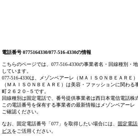
電話番号
0775164330/077-516-4330
の情報
こちらのページでは、
077-516-4330
の事業者名・回線種別・地
しています。
077-516-4330
は、
メゾンベアーレ（ＭＡＩＳＯＮＢＥＡＲＥ）
（ＭＡＩＳＯＮＢＥＡＲＥ）は
美容・ファッション
に関わる
町２６２０−５
です。
回線種別は
固定電話
で、番号提供事業者は
西日本電信電話株
この電話番号を保有する事業者の最新情報は
メゾンベアーレ
ご確認ください。
なお、固定電話番号「
077
」を取得したい場合には、
固定電話
ビス
をご活用ください。