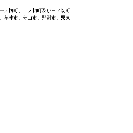
一ノ切町、二ノ切町及び三ノ切町
、草津市、守山市、野洲市、栗東