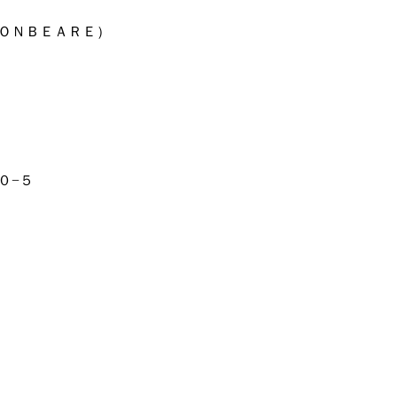
ＯＮＢＥＡＲＥ）
０−５