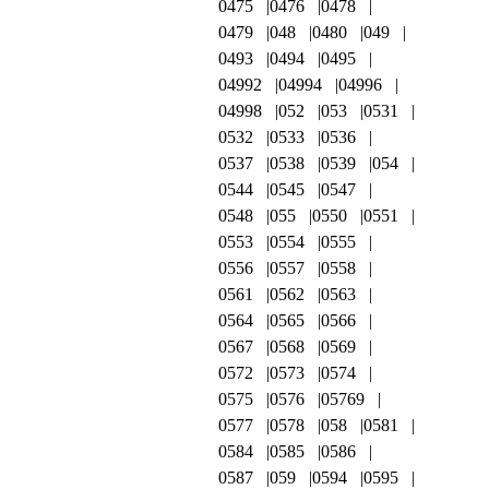
0475
0476
0478
0479
048
0480
049
0493
0494
0495
04992
04994
04996
04998
052
053
0531
0532
0533
0536
0537
0538
0539
054
0544
0545
0547
0548
055
0550
0551
0553
0554
0555
0556
0557
0558
0561
0562
0563
0564
0565
0566
0567
0568
0569
0572
0573
0574
0575
0576
05769
0577
0578
058
0581
0584
0585
0586
0587
059
0594
0595