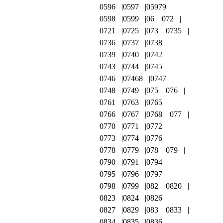
0596
0597
05979
0598
0599
06
072
0721
0725
073
0735
0736
0737
0738
0739
0740
0742
0743
0744
0745
0746
07468
0747
0748
0749
075
076
0761
0763
0765
0766
0767
0768
077
0770
0771
0772
0773
0774
0776
0778
0779
078
079
0790
0791
0794
0795
0796
0797
0798
0799
082
0820
0823
0824
0826
0827
0829
083
0833
0834
0835
0836