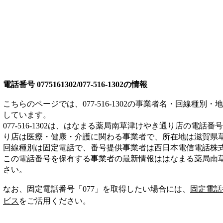
電話番号
0775161302/077-516-1302
の情報
こちらのページでは、
077-516-1302
の事業者名・回線種別・地
しています。
077-516-1302
は、
はなまる薬局南草津けやき通り店
の電話番号
り店は
医療・健康・介護
に関わる事業者
で、所在地は滋賀県草
回線種別は
固定電話
で、番号提供事業者は
西日本電信電話株
この電話番号を保有する事業者の最新情報は
はなまる薬局南
さい。
なお、固定電話番号「
077
」を取得したい場合には、
固定電話
ビス
をご活用ください。