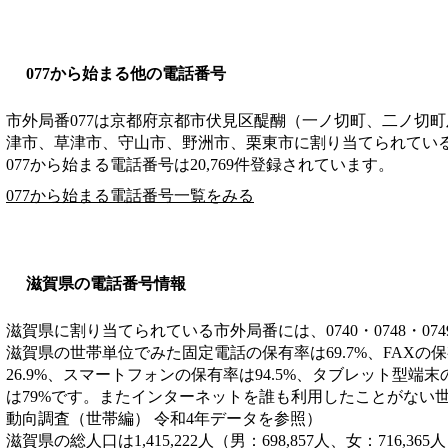
077から始まる他の電話番号
市外局番
077
は
京都府京都市伏見区醍醐（一ノ切町、二ノ切町
津市、草津市、守山市、野洲市、栗東市
に割り当てられてい
077から始まる電話番号は20,769件登録されています。
077から始まる電話番号一覧をみる
滋賀県の電話番号情報
滋賀県に割り当てられている市外局番には、0740・0748・074
滋賀県の世帯単位でみた固定電話の保有率は69.7%、FAXの
26.9%、スマートフォンの保有率は94.5%、タブレット型端末
は79%です。またインターネットを誰も利用したことがない世帯
動向調査（世帯編） 令和4年データを参照）
滋賀県の総人口は1,415,222人（男：698,857人、女：716,36