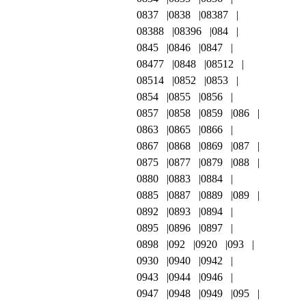
0837
0838
08387
08388
08396
084
0845
0846
0847
08477
0848
08512
08514
0852
0853
0854
0855
0856
0857
0858
0859
086
0863
0865
0866
0867
0868
0869
087
0875
0877
0879
088
0880
0883
0884
0885
0887
0889
089
0892
0893
0894
0895
0896
0897
0898
092
0920
093
0930
0940
0942
0943
0944
0946
0947
0948
0949
095