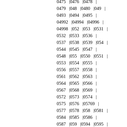
0475
0476
0478
0479
048
0480
049
0493
0494
0495
04992
04994
04996
04998
052
053
0531
0532
0533
0536
0537
0538
0539
054
0544
0545
0547
0548
055
0550
0551
0553
0554
0555
0556
0557
0558
0561
0562
0563
0564
0565
0566
0567
0568
0569
0572
0573
0574
0575
0576
05769
0577
0578
058
0581
0584
0585
0586
0587
059
0594
0595