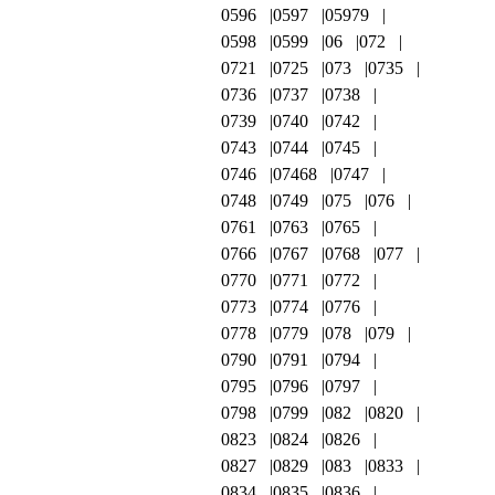
0596
0597
05979
0598
0599
06
072
0721
0725
073
0735
0736
0737
0738
0739
0740
0742
0743
0744
0745
0746
07468
0747
0748
0749
075
076
0761
0763
0765
0766
0767
0768
077
0770
0771
0772
0773
0774
0776
0778
0779
078
079
0790
0791
0794
0795
0796
0797
0798
0799
082
0820
0823
0824
0826
0827
0829
083
0833
0834
0835
0836