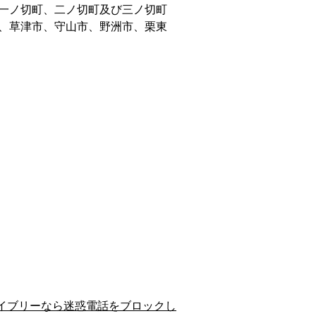
一ノ切町、二ノ切町及び三ノ切町
、草津市、守山市、野洲市、栗東
イブリーなら迷惑電話をブロックし