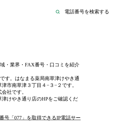
域・業界・FAX番号・口コミを紹介
です。
はなまる薬局南草津けやき通
津市南草津３丁目４−３−２
です。
式会社
です。
草津けやき通り店
のHP
をご確認くだ
番号「
077
」を取得できるIP電話サー