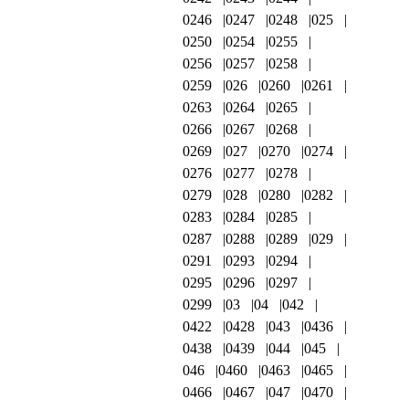
0246
0247
0248
025
0250
0254
0255
0256
0257
0258
0259
026
0260
0261
0263
0264
0265
0266
0267
0268
0269
027
0270
0274
0276
0277
0278
0279
028
0280
0282
0283
0284
0285
0287
0288
0289
029
0291
0293
0294
0295
0296
0297
0299
03
04
042
0422
0428
043
0436
0438
0439
044
045
046
0460
0463
0465
0466
0467
047
0470