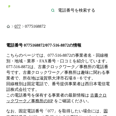
077
0775168872
電話番号
0775168872/077-516-8872
の情報
こちらのページでは、
077-516-8872
の事業者名・回線種
別・地域・業界・FAX番号・口コミを紹介しています。
077-516-8872
は、
古書クロックワーク／事務所
の電話番
号です。
古書クロックワーク／事務所は
趣味
に関わる事
業者
で、所在地は滋賀県大津市石場８−６
です。
回線種別は
固定電話
で、番号提供事業者は
西日本電信電
話株式会社
です。
この電話番号を保有する事業者の最新情報は
古書クロ
ックワーク／事務所
のHP
をご確認ください。
なお、固定電話番号「
077
」を取得したい場合には、
固