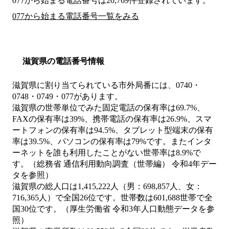
077から始まる電話番号は20,769件登録されています。
077から始まる電話番号一覧をみる
滋賀県の電話番号情報
滋賀県に割り当てられている市外局番には、0740・
0748・0749・077があります。
滋賀県の世帯単位でみた固定電話の保有率は69.7%、
FAXの保有率は39%、携帯電話の保有率は26.9%、スマ
ートフォンの保有率は94.5%、タブレット型端末の保有
率は39.5%、パソコンの保有率は79%です。またインタ
ーネットを誰も利用したことがない世帯率は8.9%で
す。（総務省 通信利用動向調査（世帯編） 令和4年デー
タを参照）
滋賀県の総人口は1,415,222人（男：698,857人、女：
716,365人）で全国26位です。世帯数は601,688世帯で全
国30位です。（厚生労働省 令和3年人口動態データを参
照）