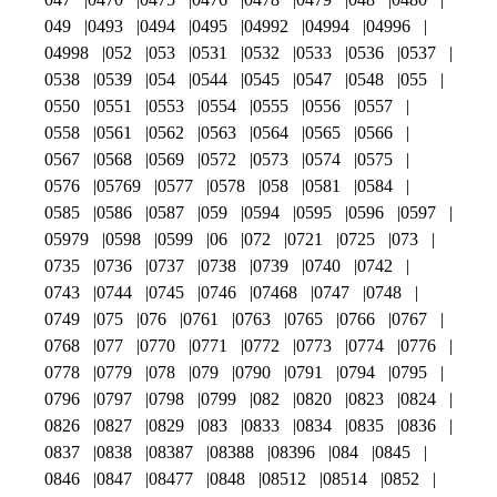
049
0493
0494
0495
04992
04994
04996
04998
052
053
0531
0532
0533
0536
0537
0538
0539
054
0544
0545
0547
0548
055
0550
0551
0553
0554
0555
0556
0557
0558
0561
0562
0563
0564
0565
0566
0567
0568
0569
0572
0573
0574
0575
0576
05769
0577
0578
058
0581
0584
0585
0586
0587
059
0594
0595
0596
0597
05979
0598
0599
06
072
0721
0725
073
0735
0736
0737
0738
0739
0740
0742
0743
0744
0745
0746
07468
0747
0748
0749
075
076
0761
0763
0765
0766
0767
0768
077
0770
0771
0772
0773
0774
0776
0778
0779
078
079
0790
0791
0794
0795
0796
0797
0798
0799
082
0820
0823
0824
0826
0827
0829
083
0833
0834
0835
0836
0837
0838
08387
08388
08396
084
0845
0846
0847
08477
0848
08512
08514
0852