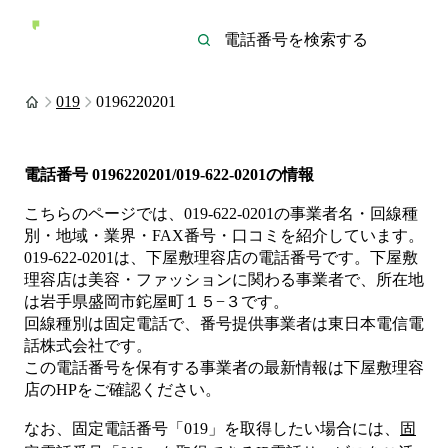
019
0196220201
電話番号
0196220201/019-622-0201
の情報
こちらのページでは、
019-622-0201
の事業者名・回線種
別・地域・業界・FAX番号・口コミを紹介しています。
019-622-0201
は、
下屋敷理容店
の電話番号です。
下屋敷
理容店は
美容・ファッション
に関わる事業者
で、所在地
は岩手県盛岡市鉈屋町１５−３
です。
回線種別は
固定電話
で、番号提供事業者は
東日本電信電
話株式会社
です。
この電話番号を保有する事業者の最新情報は
下屋敷理容
店
のHP
をご確認ください。
なお、固定電話番号「
019
」を取得したい場合には、
固