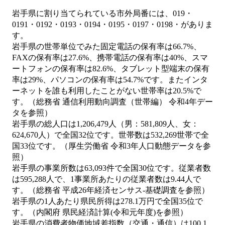
岩手県に割り当てられている市外局番には、019・
0191・0192・0193・0194・0195・0197・0198・がありま
す。
岩手県の世帯単位でみた固定電話の保有率は66.7%、
FAXの保有率は27.6%、携帯電話の保有率は40%、スマ
ートフォンの保有率は82.6%、タブレット型端末の保有
率は29%、パソコンの保有率は54.7%です。またインタ
ーネットを誰も利用したことがない世帯率は20.5%で
す。（総務省 通信利用動向調査（世帯編） 令和4年デー
タを参照）
岩手県の総人口は1,206,479人（男：581,809人、女：
624,670人）で全国32位です。世帯数は532,269世帯で全
国33位です。（厚生労働省 令和3年人口動態データを参
照）
岩手県の事業所数は63,093件で全国30位です。従業者数
は595,288人で、1事業所あたりの従業者数は9.44人で
す。（総務省 平成26年経済センサス‐基礎調査を参照）
岩手県の1人あたり県民所得は278.1万円で全国35位で
す。（内閣府 県民経済計算(令和元年度)を参照）
岩手県の消費者物価地域差指数（交通・通信）は100.1