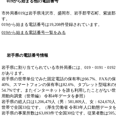
019から始まる他の電話番号
市外局番
019
は
岩手県滝沢市、盛岡市、岩手郡雫石町、紫波郡
す。
019から始まる電話番号は19,208件登録されています。
019から始まる電話番号一覧をみる
岩手県の電話番号情報
岩手県に割り当てられている市外局番には、019・0191・0192・019
があります。
岩手県の世帯単位でみた固定電話の保有率は66.7%、FAXの保
40%、スマートフォンの保有率は82.6%、タブレット型端末
54.7%です。またインターネットを誰も利用したことがない世帯
用動向調査（世帯編） 令和4年データを参照）
岩手県の総人口は1,206,479人（男：581,809人、女：624,67
世帯で全国33位です。（厚生労働省 令和3年人口動態データ
岩手県の事業所数は63,093件で全国30位です。従業者数は595