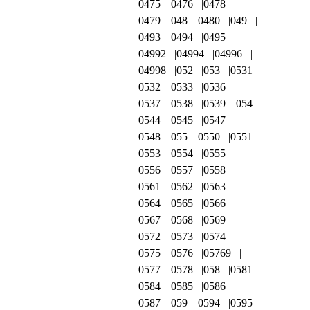
0475
0476
0478
0479
048
0480
049
0493
0494
0495
04992
04994
04996
04998
052
053
0531
0532
0533
0536
0537
0538
0539
054
0544
0545
0547
0548
055
0550
0551
0553
0554
0555
0556
0557
0558
0561
0562
0563
0564
0565
0566
0567
0568
0569
0572
0573
0574
0575
0576
05769
0577
0578
058
0581
0584
0585
0586
0587
059
0594
0595