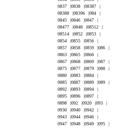
0837
0838
08387
08388
08396
084
0845
0846
0847
08477
0848
08512
08514
0852
0853
0854
0855
0856
0857
0858
0859
086
0863
0865
0866
0867
0868
0869
087
0875
0877
0879
088
0880
0883
0884
0885
0887
0889
089
0892
0893
0894
0895
0896
0897
0898
092
0920
093
0930
0940
0942
0943
0944
0946
0947
0948
0949
095