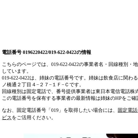
電話番号
0196220422/019-622-0422
の情報
こちらのページでは、
019-622-0422
の事業者名・回線種別・地
しています。
019-622-0422
は、
姉妹
の電話番号です。
姉妹は
飲食店
に関わる
ノ橋通２丁目４−２７−１Ｆ−Ｃ
です。
回線種別は
固定電話
で、番号提供事業者は
東日本電信電話株
この電話番号を保有する事業者の最新情報は
姉妹
のHP
をご確
なお、固定電話番号「
019
」を取得したい場合には、
固定電話
ビス
をご活用ください。