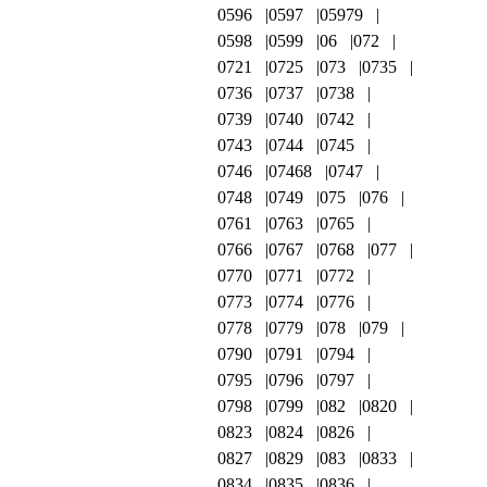
0596
0597
05979
0598
0599
06
072
0721
0725
073
0735
0736
0737
0738
0739
0740
0742
0743
0744
0745
0746
07468
0747
0748
0749
075
076
0761
0763
0765
0766
0767
0768
077
0770
0771
0772
0773
0774
0776
0778
0779
078
079
0790
0791
0794
0795
0796
0797
0798
0799
082
0820
0823
0824
0826
0827
0829
083
0833
0834
0835
0836