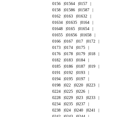
0156
01564
0157
0158
01586
01587
0162
0163
01632
01634
01635
0164
01648
0165
01654
01655
01656
01658
0166
0167
017
0172
0173
0174
0175
0176
0178
0179
018
0182
0183
0184
0185
0186
0187
019
0191
0192
0193
0194
0195
0197
0198
022
0220
0223
0224
0225
0226
0228
0229
023
0233
0234
0235
0237
0238
024
0240
0241
0242
0243
0244