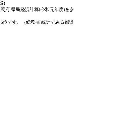
照）
内閣府 県民経済計算(令和元年度)を参
16位です。（総務省 統計でみる都道