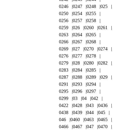
0246
0247
0248
025
0250
0254
0255
0256
0257
0258
0259
026
0260
0261
0263
0264
0265
0266
0267
0268
0269
027
0270
0274
0276
0277
0278
0279
028
0280
0282
0283
0284
0285
0287
0288
0289
029
0291
0293
0294
0295
0296
0297
0299
03
04
042
0422
0428
043
0436
0438
0439
044
045
046
0460
0463
0465
0466
0467
047
0470