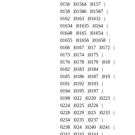
0156
01564
0157
0158
01586
01587
0162
0163
01632
01634
01635
0164
01648
0165
01654
01655
01656
01658
0166
0167
017
0172
0173
0174
0175
0176
0178
0179
018
0182
0183
0184
0185
0186
0187
019
0191
0192
0193
0194
0195
0197
0198
022
0220
0223
0224
0225
0226
0228
0229
023
0233
0234
0235
0237
0238
024
0240
0241
0242
0243
0244