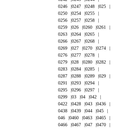
0246
0247
0248
025
0250
0254
0255
0256
0257
0258
0259
026
0260
0261
0263
0264
0265
0266
0267
0268
0269
027
0270
0274
0276
0277
0278
0279
028
0280
0282
0283
0284
0285
0287
0288
0289
029
0291
0293
0294
0295
0296
0297
0299
03
04
042
0422
0428
043
0436
0438
0439
044
045
046
0460
0463
0465
0466
0467
047
0470