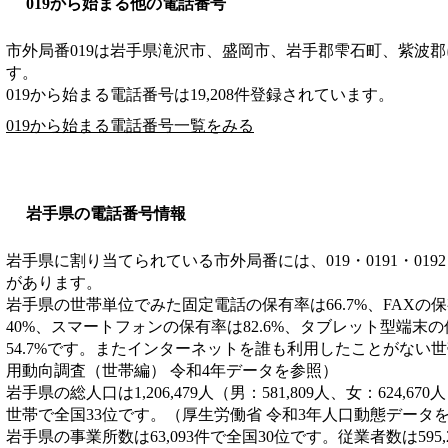
019から始まる他の電話番号
市外局番
019
は
岩手県滝沢市、盛岡市、岩手郡雫石町、紫波郡
す。
019から始まる電話番号は19,208件登録されています。
019から始まる電話番号一覧をみる
岩手県の電話番号情報
岩手県に割り当てられている市外局番には、019・0191・0192・019
があります。
岩手県の世帯単位でみた固定電話の保有率は66.7%、FAXの保
40%、スマートフォンの保有率は82.6%、タブレット型端末
54.7%です。またインターネットを誰も利用したことがない世帯
用動向調査（世帯編） 令和4年データを参照）
岩手県の総人口は1,206,479人（男：581,809人、女：624,67
世帯で全国33位です。（厚生労働省 令和3年人口動態データ
岩手県の事業所数は63,093件で全国30位です。従業者数は595