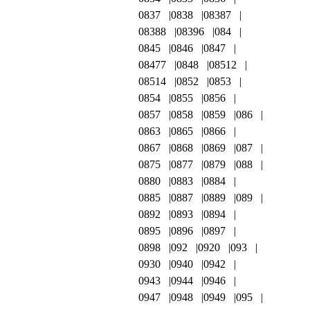
0837
0838
08387
08388
08396
084
0845
0846
0847
08477
0848
08512
08514
0852
0853
0854
0855
0856
0857
0858
0859
086
0863
0865
0866
0867
0868
0869
087
0875
0877
0879
088
0880
0883
0884
0885
0887
0889
089
0892
0893
0894
0895
0896
0897
0898
092
0920
093
0930
0940
0942
0943
0944
0946
0947
0948
0949
095