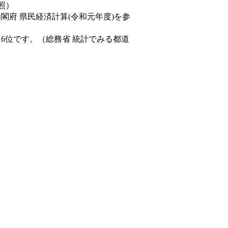
照）
内閣府 県民経済計算(令和元年度)を参
16位です。（総務省 統計でみる都道
。