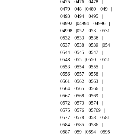
0475
0476
0478
0479
048
0480
049
0493
0494
0495
04992
04994
04996
04998
052
053
0531
0532
0533
0536
0537
0538
0539
054
0544
0545
0547
0548
055
0550
0551
0553
0554
0555
0556
0557
0558
0561
0562
0563
0564
0565
0566
0567
0568
0569
0572
0573
0574
0575
0576
05769
0577
0578
058
0581
0584
0585
0586
0587
059
0594
0595