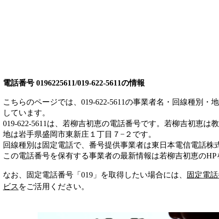
電話番号
0196225611/019-622-5611
の情報
こちらのページでは、
019-622-5611
の事業者名・回線種別・地
しています。
019-622-5611
は、
若柳吉初恵
の電話番号です。
若柳吉初恵は
教
地は岩手県盛岡市東新庄１丁目７−２
です。
回線種別は
固定電話
で、番号提供事業者は
東日本電信電話株
この電話番号を保有する事業者の最新情報は
若柳吉初恵
のHP
なお、固定電話番号「
019
」を取得したい場合には、
固定電話
ビス
をご活用ください。