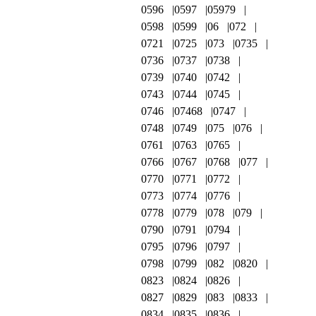
0596
0597
05979
0598
0599
06
072
0721
0725
073
0735
0736
0737
0738
0739
0740
0742
0743
0744
0745
0746
07468
0747
0748
0749
075
076
0761
0763
0765
0766
0767
0768
077
0770
0771
0772
0773
0774
0776
0778
0779
078
079
0790
0791
0794
0795
0796
0797
0798
0799
082
0820
0823
0824
0826
0827
0829
083
0833
0834
0835
0836