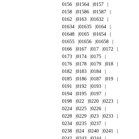
0156
01564
0157
0158
01586
01587
0162
0163
01632
01634
01635
0164
01648
0165
01654
01655
01656
01658
0166
0167
017
0172
0173
0174
0175
0176
0178
0179
018
0182
0183
0184
0185
0186
0187
019
0191
0192
0193
0194
0195
0197
0198
022
0220
0223
0224
0225
0226
0228
0229
023
0233
0234
0235
0237
0238
024
0240
0241
0242
0243
0244