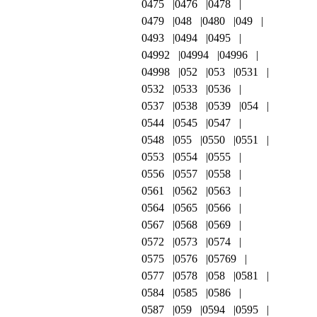
0475
0476
0478
0479
048
0480
049
0493
0494
0495
04992
04994
04996
04998
052
053
0531
0532
0533
0536
0537
0538
0539
054
0544
0545
0547
0548
055
0550
0551
0553
0554
0555
0556
0557
0558
0561
0562
0563
0564
0565
0566
0567
0568
0569
0572
0573
0574
0575
0576
05769
0577
0578
058
0581
0584
0585
0586
0587
059
0594
0595