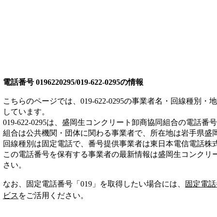
電話番号
0196220295/019-622-0295
の情報
こちらのページでは、
019-622-0295
の事業者名・回線種別・地
しています。
019-622-0295
は、
盛岡生コンクリート卸商協同組合
の電話番号
組合は
公共機関・団体
に関わる事業者
で、所在地は岩手県盛
回線種別は
固定電話
で、番号提供事業者は
東日本電信電話株
この電話番号を保有する事業者の最新情報は
盛岡生コンクリ
さい。
なお、固定電話番号「
019
」を取得したい場合には、
固定電話
ビス
をご活用ください。