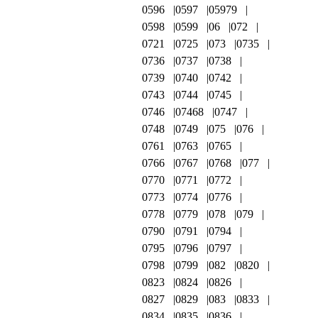
0596
0597
05979
0598
0599
06
072
0721
0725
073
0735
0736
0737
0738
0739
0740
0742
0743
0744
0745
0746
07468
0747
0748
0749
075
076
0761
0763
0765
0766
0767
0768
077
0770
0771
0772
0773
0774
0776
0778
0779
078
079
0790
0791
0794
0795
0796
0797
0798
0799
082
0820
0823
0824
0826
0827
0829
083
0833
0834
0835
0836