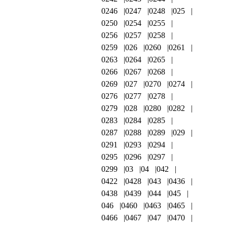
0246
0247
0248
025
0250
0254
0255
0256
0257
0258
0259
026
0260
0261
0263
0264
0265
0266
0267
0268
0269
027
0270
0274
0276
0277
0278
0279
028
0280
0282
0283
0284
0285
0287
0288
0289
029
0291
0293
0294
0295
0296
0297
0299
03
04
042
0422
0428
043
0436
0438
0439
044
045
046
0460
0463
0465
0466
0467
047
0470