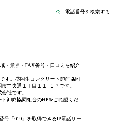
域・業界・FAX番号・口コミを紹介
です。
盛岡生コンクリート卸商協同
岡市中央通１丁目１１−１７
です。
式会社
です。
ート卸商協同組合
のHP
をご確認くだ
番号「
019
」を取得できるIP電話サー