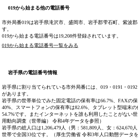
019から始まる他の電話番号
市外局番
019
は
岩手県滝沢市、盛岡市、岩手郡雫石町、紫波郡
す。
019から始まる電話番号は19,208件登録されています。
019から始まる電話番号一覧をみる
岩手県の電話番号情報
岩手県に割り当てられている市外局番には、019・0191・0192・019
があります。
岩手県の世帯単位でみた固定電話の保有率は66.7%、FAXの保
40%、スマートフォンの保有率は82.6%、タブレット型端末
54.7%です。またインターネットを誰も利用したことがない世帯
用動向調査（世帯編） 令和4年データを参照）
岩手県の総人口は1,206,479人（男：581,809人、女：624,67
世帯で全国33位です。（厚生労働省 令和3年人口動態データ