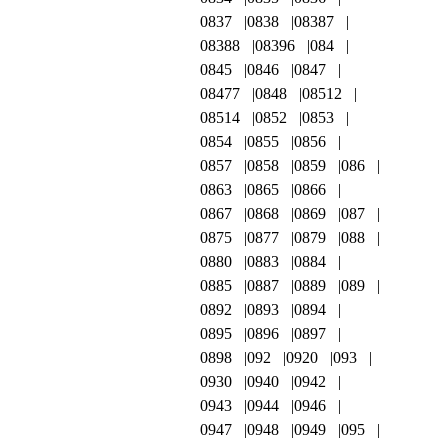
0837
0838
08387
08388
08396
084
0845
0846
0847
08477
0848
08512
08514
0852
0853
0854
0855
0856
0857
0858
0859
086
0863
0865
0866
0867
0868
0869
087
0875
0877
0879
088
0880
0883
0884
0885
0887
0889
089
0892
0893
0894
0895
0896
0897
0898
092
0920
093
0930
0940
0942
0943
0944
0946
0947
0948
0949
095