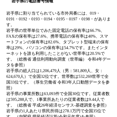
岩手県の電話番号情報
岩手県に割り当てられている市外局番には、019・
0191・0192・0193・0194・0195・0197・0198・がありま
す。
岩手県の世帯単位でみた固定電話の保有率は66.7%、
FAXの保有率は27.6%、携帯電話の保有率は40%、スマ
ートフォンの保有率は82.6%、タブレット型端末の保有
率は29%、パソコンの保有率は54.7%です。またインタ
ーネットを誰も利用したことがない世帯率は20.5%で
す。（総務省 通信利用動向調査（世帯編） 令和4年デー
タを参照）
岩手県の総人口は1,206,479人（男：581,809人、女：
624,670人）で全国32位です。世帯数は532,269世帯で全
国33位です。（厚生労働省 令和3年人口動態データを参
照）
岩手県の事業所数は63,093件で全国30位です。従業者数
は595,288人で、1事業所あたりの従業者数は9.44人で
す。（総務省 平成26年経済センサス‐基礎調査を参照）
岩手県の1人あたり県民所得は278.1万円で全国35位で
す。（内閣府 県民経済計算(令和元年度)を参照）