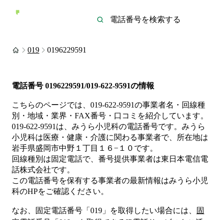
019
0196229591
電話番号
0196229591/019-622-9591
の情報
こちらのページでは、
019-622-9591
の事業者名・回線種
別・地域・業界・FAX番号・口コミを紹介しています。
019-622-9591
は、
みうら小児科
の電話番号です。
みうら
小児科は
医療・健康・介護
に関わる事業者
で、所在地は
岩手県盛岡市中野１丁目１６−１０
です。
回線種別は
固定電話
で、番号提供事業者は
東日本電信電
話株式会社
です。
この電話番号を保有する事業者の最新情報は
みうら小児
科
のHP
をご確認ください。
なお、固定電話番号「
019
」を取得したい場合には、
固