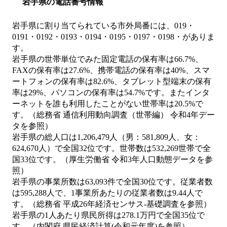
岩手県の電話番号情報
岩手県に割り当てられている市外局番には、019・
0191・0192・0193・0194・0195・0197・0198・がありま
す。
岩手県の世帯単位でみた固定電話の保有率は66.7%、
FAXの保有率は27.6%、携帯電話の保有率は40%、スマ
ートフォンの保有率は82.6%、タブレット型端末の保有
率は29%、パソコンの保有率は54.7%です。またインタ
ーネットを誰も利用したことがない世帯率は20.5%で
す。（総務省 通信利用動向調査（世帯編） 令和4年デー
タを参照）
岩手県の総人口は1,206,479人（男：581,809人、女：
624,670人）で全国32位です。世帯数は532,269世帯で全
国33位です。（厚生労働省 令和3年人口動態データを参
照）
岩手県の事業所数は63,093件で全国30位です。従業者数
は595,288人で、1事業所あたりの従業者数は9.44人で
す。（総務省 平成26年経済センサス‐基礎調査を参照）
岩手県の1人あたり県民所得は278.1万円で全国35位で
す。（内閣府 県民経済計算(令和元年度)を参照）