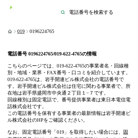
019
0196224765
電話番号
0196224765/019-622-4765
の情報
こちらのページでは、
019-622-4765
の事業者名・回線種
別・地域・業界・FAX番号・口コミを紹介しています。
019-622-4765
は、
岩手開連ビル株式会社
の電話番号で
す。
岩手開連ビル株式会社は
住宅
に関わる事業者
で、所
在地は岩手県盛岡市中央通２丁目１−７
です。
回線種別は
固定電話
で、番号提供事業者は
東日本電信電
話株式会社
です。
この電話番号を保有する事業者の最新情報は
岩手開連ビ
ル株式会社
のHP
をご確認ください。
なお、固定電話番号「
019
」を取得したい場合には、
固