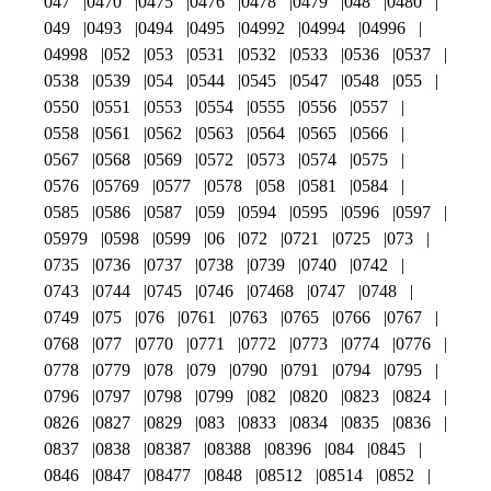
047
0470
0475
0476
0478
0479
048
0480
049
0493
0494
0495
04992
04994
04996
04998
052
053
0531
0532
0533
0536
0537
0538
0539
054
0544
0545
0547
0548
055
0550
0551
0553
0554
0555
0556
0557
0558
0561
0562
0563
0564
0565
0566
0567
0568
0569
0572
0573
0574
0575
0576
05769
0577
0578
058
0581
0584
0585
0586
0587
059
0594
0595
0596
0597
05979
0598
0599
06
072
0721
0725
073
0735
0736
0737
0738
0739
0740
0742
0743
0744
0745
0746
07468
0747
0748
0749
075
076
0761
0763
0765
0766
0767
0768
077
0770
0771
0772
0773
0774
0776
0778
0779
078
079
0790
0791
0794
0795
0796
0797
0798
0799
082
0820
0823
0824
0826
0827
0829
083
0833
0834
0835
0836
0837
0838
08387
08388
08396
084
0845
0846
0847
08477
0848
08512
08514
0852