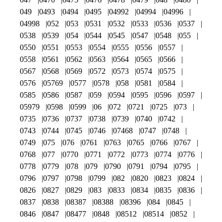
049
0493
0494
0495
04992
04994
04996
04998
052
053
0531
0532
0533
0536
0537
0538
0539
054
0544
0545
0547
0548
055
0550
0551
0553
0554
0555
0556
0557
0558
0561
0562
0563
0564
0565
0566
0567
0568
0569
0572
0573
0574
0575
0576
05769
0577
0578
058
0581
0584
0585
0586
0587
059
0594
0595
0596
0597
05979
0598
0599
06
072
0721
0725
073
0735
0736
0737
0738
0739
0740
0742
0743
0744
0745
0746
07468
0747
0748
0749
075
076
0761
0763
0765
0766
0767
0768
077
0770
0771
0772
0773
0774
0776
0778
0779
078
079
0790
0791
0794
0795
0796
0797
0798
0799
082
0820
0823
0824
0826
0827
0829
083
0833
0834
0835
0836
0837
0838
08387
08388
08396
084
0845
0846
0847
08477
0848
08512
08514
0852