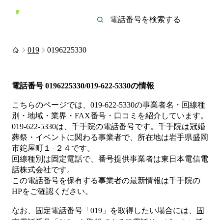
019
0196225330
電話番号
0196225330/019-622-5330
の情報
こちらのページでは、
019-622-5330
の事業者名・回線種
別・地域・業界・FAX番号・口コミを紹介しています。
019-622-5330
は、
千手院
の電話番号です。
千手院は
冠婚
葬祭・イベント
に関わる事業者
で、所在地は岩手県盛岡
市鉈屋町１−２４
です。
回線種別は
固定電話
で、番号提供事業者は
東日本電信電
話株式会社
です。
この電話番号を保有する事業者の最新情報は
千手院
の
HP
をご確認ください。
なお、固定電話番号「
019
」を取得したい場合には、
固