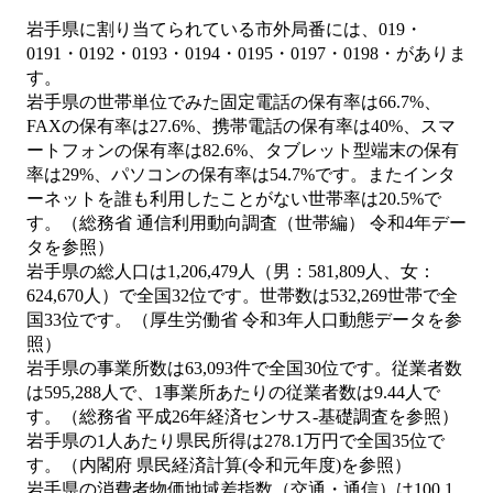
岩手県に割り当てられている市外局番には、019・
0191・0192・0193・0194・0195・0197・0198・がありま
す。
岩手県の世帯単位でみた固定電話の保有率は66.7%、
FAXの保有率は27.6%、携帯電話の保有率は40%、スマ
ートフォンの保有率は82.6%、タブレット型端末の保有
率は29%、パソコンの保有率は54.7%です。またインタ
ーネットを誰も利用したことがない世帯率は20.5%で
す。（総務省 通信利用動向調査（世帯編） 令和4年デー
タを参照）
岩手県の総人口は1,206,479人（男：581,809人、女：
624,670人）で全国32位です。世帯数は532,269世帯で全
国33位です。（厚生労働省 令和3年人口動態データを参
照）
岩手県の事業所数は63,093件で全国30位です。従業者数
は595,288人で、1事業所あたりの従業者数は9.44人で
す。（総務省 平成26年経済センサス‐基礎調査を参照）
岩手県の1人あたり県民所得は278.1万円で全国35位で
す。（内閣府 県民経済計算(令和元年度)を参照）
岩手県の消費者物価地域差指数（交通・通信）は100.1