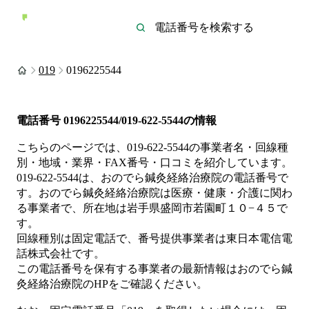
019
0196225544
電話番号
0196225544/019-622-5544
の情報
こちらのページでは、
019-622-5544
の事業者名・回線種
別・地域・業界・FAX番号・口コミを紹介しています。
019-622-5544
は、
おのでら鍼灸経絡治療院
の電話番号で
す。
おのでら鍼灸経絡治療院は
医療・健康・介護
に関わ
る事業者
で、所在地は岩手県盛岡市若園町１０−４５
で
す。
回線種別は
固定電話
で、番号提供事業者は
東日本電信電
話株式会社
です。
この電話番号を保有する事業者の最新情報は
おのでら鍼
灸経絡治療院
のHP
をご確認ください。