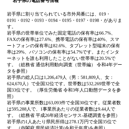
岩手県の電話番号情報
岩手県に割り当てられている市外局番には、019・
0191・0192・0193・0194・0195・0197・0198・がありま
す。
岩手県の世帯単位でみた固定電話の保有率は66.7%、
FAXの保有率は27.6%、携帯電話の保有率は40%、スマ
ートフォンの保有率は82.6%、タブレット型端末の保有
率は29%、パソコンの保有率は54.7%です。またインタ
ーネットを誰も利用したことがない世帯率は20.5%で
す。（総務省 通信利用動向調査（世帯編） 令和4年デー
タを参照）
岩手県の総人口は1,206,479人（男：581,809人、女：
624,670人）で全国32位です。世帯数は532,269世帯で全
国33位です。（厚生労働省 令和3年人口動態データを参
照）
岩手県の事業所数は63,093件で全国30位です。従業者数
は595,288人で、1事業所あたりの従業者数は9.44人で
す。（総務省 平成26年経済センサス‐基礎調査を参照）
岩手県の1人あたり県民所得は278.1万円で全国35位で
す。（内閣府 県民経済計算(令和元年度)を参照）