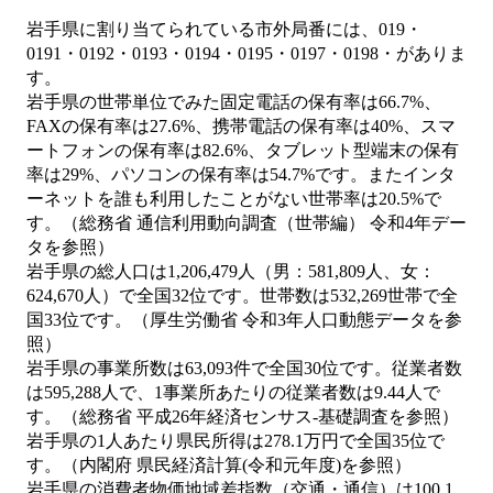
岩手県に割り当てられている市外局番には、019・
0191・0192・0193・0194・0195・0197・0198・がありま
す。
岩手県の世帯単位でみた固定電話の保有率は66.7%、
FAXの保有率は27.6%、携帯電話の保有率は40%、スマ
ートフォンの保有率は82.6%、タブレット型端末の保有
率は29%、パソコンの保有率は54.7%です。またインタ
ーネットを誰も利用したことがない世帯率は20.5%で
す。（総務省 通信利用動向調査（世帯編） 令和4年デー
タを参照）
岩手県の総人口は1,206,479人（男：581,809人、女：
624,670人）で全国32位です。世帯数は532,269世帯で全
国33位です。（厚生労働省 令和3年人口動態データを参
照）
岩手県の事業所数は63,093件で全国30位です。従業者数
は595,288人で、1事業所あたりの従業者数は9.44人で
す。（総務省 平成26年経済センサス‐基礎調査を参照）
岩手県の1人あたり県民所得は278.1万円で全国35位で
す。（内閣府 県民経済計算(令和元年度)を参照）
岩手県の消費者物価地域差指数（交通・通信）は100.1