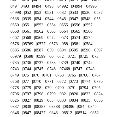
049
0493
0494
0495
04992
04994
04996
04998
052
053
0531
0532
0533
0536
0537
0538
0539
054
0544
0545
0547
0548
055
0550
0551
0553
0554
0555
0556
0557
0558
0561
0562
0563
0564
0565
0566
0567
0568
0569
0572
0573
0574
0575
0576
05769
0577
0578
058
0581
0584
0585
0586
0587
059
0594
0595
0596
0597
05979
0598
0599
06
072
0721
0725
073
0735
0736
0737
0738
0739
0740
0742
0743
0744
0745
0746
07468
0747
0748
0749
075
076
0761
0763
0765
0766
0767
0768
077
0770
0771
0772
0773
0774
0776
0778
0779
078
079
0790
0791
0794
0795
0796
0797
0798
0799
082
0820
0823
0824
0826
0827
0829
083
0833
0834
0835
0836
0837
0838
08387
08388
08396
084
0845
0846
0847
08477
0848
08512
08514
0852