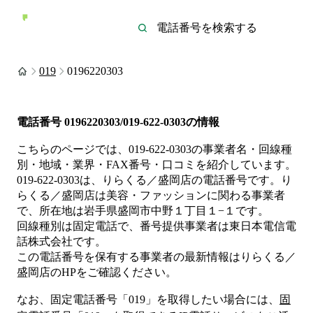
019
0196220303
電話番号
0196220303/019-622-0303
の情報
こちらのページでは、
019-622-0303
の事業者名・回線種
別・地域・業界・FAX番号・口コミを紹介しています。
019-622-0303
は、
りらくる／盛岡店
の電話番号です。
り
らくる／盛岡店は
美容・ファッション
に関わる事業者
で、所在地は岩手県盛岡市中野１丁目１−１
です。
回線種別は
固定電話
で、番号提供事業者は
東日本電信電
話株式会社
です。
この電話番号を保有する事業者の最新情報は
りらくる／
盛岡店
のHP
をご確認ください。
なお、固定電話番号「
019
」を取得したい場合には、
固