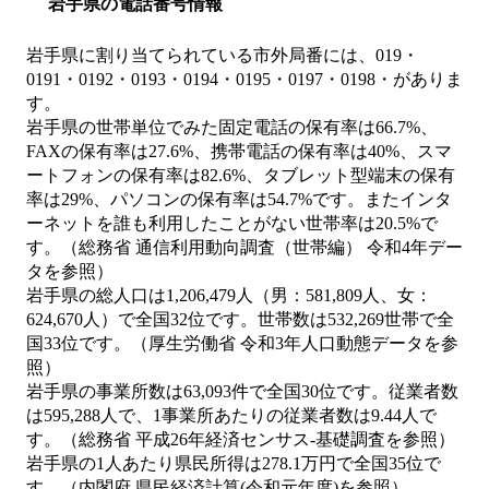
岩手県の電話番号情報
岩手県に割り当てられている市外局番には、019・
0191・0192・0193・0194・0195・0197・0198・がありま
す。
岩手県の世帯単位でみた固定電話の保有率は66.7%、
FAXの保有率は27.6%、携帯電話の保有率は40%、スマ
ートフォンの保有率は82.6%、タブレット型端末の保有
率は29%、パソコンの保有率は54.7%です。またインタ
ーネットを誰も利用したことがない世帯率は20.5%で
す。（総務省 通信利用動向調査（世帯編） 令和4年デー
タを参照）
岩手県の総人口は1,206,479人（男：581,809人、女：
624,670人）で全国32位です。世帯数は532,269世帯で全
国33位です。（厚生労働省 令和3年人口動態データを参
照）
岩手県の事業所数は63,093件で全国30位です。従業者数
は595,288人で、1事業所あたりの従業者数は9.44人で
す。（総務省 平成26年経済センサス‐基礎調査を参照）
岩手県の1人あたり県民所得は278.1万円で全国35位で
す。（内閣府 県民経済計算(令和元年度)を参照）