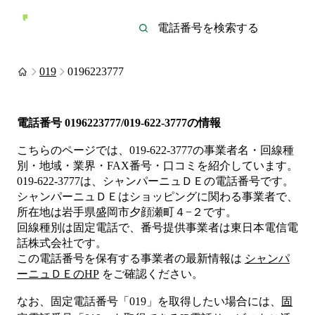
019
0196223777
電話番号
0196223777/019-622-3777
の情報
こちらのページでは、
019-622-3777
の事業者名・回線種
別・地域・業界・FAX番号・口コミを紹介しています。
019-622-3777
は、
シャンパーニュＤＥ
の電話番号です。
シャンパーニュＤＥは
ショッピング
に関わる事業者
で、
所在地は岩手県盛岡市夕顔瀬町４−２
です。
回線種別は
固定電話
で、番号提供事業者は
東日本電信電
話株式会社
です。
この電話番号を保有する事業者の最新情報は
シャンパ
ーニュＤＥ
のHP
をご確認ください。
なお、固定電話番号「
019
」を取得したい場合には、
固