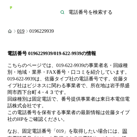
019
0196229939
電話番号
0196229939/019-622-9939
の情報
こちらのページでは、
019-622-9939
の事業者名・回線種
別・地域・業界・FAX番号・口コミを紹介しています。
019-622-9939
は、
佐藤タイプ社
の電話番号です。
佐藤タ
イプ社は
ビジネス
に関わる事業者
で、所在地は岩手県盛
岡市西下台町４−４３
です。
回線種別は
固定電話
で、番号提供事業者は
東日本電信電
話株式会社
です。
この電話番号を保有する事業者の最新情報は
佐藤タイプ
社
のHP
をご確認ください。
なお、固定電話番号「
019
」を取得したい場合には、
固