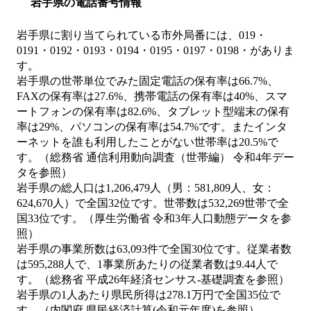
岩手県の電話番号情報
岩手県に割り当てられている市外局番には、019・
0191・0192・0193・0194・0195・0197・0198・がありま
す。
岩手県の世帯単位でみた固定電話の保有率は66.7%、
FAXの保有率は27.6%、携帯電話の保有率は40%、スマ
ートフォンの保有率は82.6%、タブレット型端末の保有
率は29%、パソコンの保有率は54.7%です。またインタ
ーネットを誰も利用したことがない世帯率は20.5%で
す。（総務省 通信利用動向調査（世帯編） 令和4年デー
タを参照）
岩手県の総人口は1,206,479人（男：581,809人、女：
624,670人）で全国32位です。世帯数は532,269世帯で全
国33位です。（厚生労働省 令和3年人口動態データを参
照）
岩手県の事業所数は63,093件で全国30位です。従業者数
は595,288人で、1事業所あたりの従業者数は9.44人で
す。（総務省 平成26年経済センサス‐基礎調査を参照）
岩手県の1人あたり県民所得は278.1万円で全国35位で
す。（内閣府 県民経済計算(令和元年度)を参照）