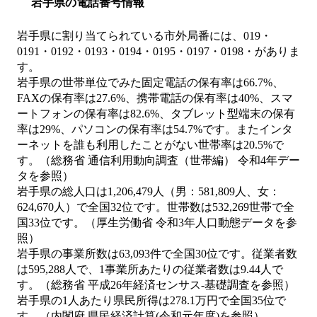
岩手県の電話番号情報
岩手県に割り当てられている市外局番には、019・
0191・0192・0193・0194・0195・0197・0198・がありま
す。
岩手県の世帯単位でみた固定電話の保有率は66.7%、
FAXの保有率は27.6%、携帯電話の保有率は40%、スマ
ートフォンの保有率は82.6%、タブレット型端末の保有
率は29%、パソコンの保有率は54.7%です。またインタ
ーネットを誰も利用したことがない世帯率は20.5%で
す。（総務省 通信利用動向調査（世帯編） 令和4年デー
タを参照）
岩手県の総人口は1,206,479人（男：581,809人、女：
624,670人）で全国32位です。世帯数は532,269世帯で全
国33位です。（厚生労働省 令和3年人口動態データを参
照）
岩手県の事業所数は63,093件で全国30位です。従業者数
は595,288人で、1事業所あたりの従業者数は9.44人で
す。（総務省 平成26年経済センサス‐基礎調査を参照）
岩手県の1人あたり県民所得は278.1万円で全国35位で
す。（内閣府 県民経済計算(令和元年度)を参照）