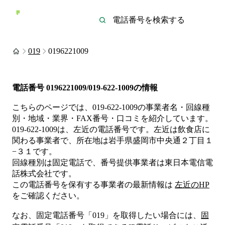
019
0196221009
電話番号
0196221009/019-622-1009
の情報
こちらのページでは、
019-622-1009
の事業者名・回線種
別・地域・業界・FAX番号・口コミを紹介しています。
019-622-1009
は、
左近
の電話番号です。
左近は
飲食店
に
関わる事業者
で、所在地は岩手県盛岡市中央通２丁目１
−３１
です。
回線種別は
固定電話
で、番号提供事業者は
東日本電信電
話株式会社
です。
この電話番号を保有する事業者の最新情報は
左近
のHP
をご確認ください。
なお、固定電話番号「
019
」を取得したい場合には、
固