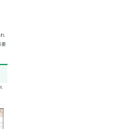
られ
必要
ス