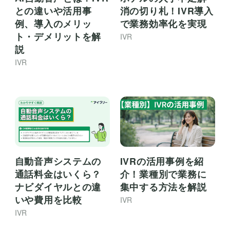
との違いや活用事
消の切り札！IVR導入
例、導入のメリッ
で業務効率化を実現
ト・デメリットを解
IVR
説
IVR
IVRの活用事例を紹
自動音声システムの
介！業種別で業務に
通話料金はいくら？
集中する方法を解説
ナビダイヤルとの違
いや費用を比較
IVR
IVR