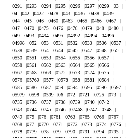
0291
0293
0294
0295
0296
0297
0299
03
04
042
0422
0428
043
0436
0438
0439
044
045
046
0460
0463
0465
0466
0467
047
0470
0475
0476
0478
0479
048
0480
049
0493
0494
0495
04992
04994
04996
04998
052
053
0531
0532
0533
0536
0537
0538
0539
054
0544
0545
0547
0548
055
0550
0551
0553
0554
0555
0556
0557
0558
0561
0562
0563
0564
0565
0566
0567
0568
0569
0572
0573
0574
0575
0576
05769
0577
0578
058
0581
0584
0585
0586
0587
059
0594
0595
0596
0597
05979
0598
0599
06
072
0721
0725
073
0735
0736
0737
0738
0739
0740
0742
0743
0744
0745
0746
07468
0747
0748
0749
075
076
0761
0763
0765
0766
0767
0768
077
0770
0771
0772
0773
0774
0776
0778
0779
078
079
0790
0791
0794
0795