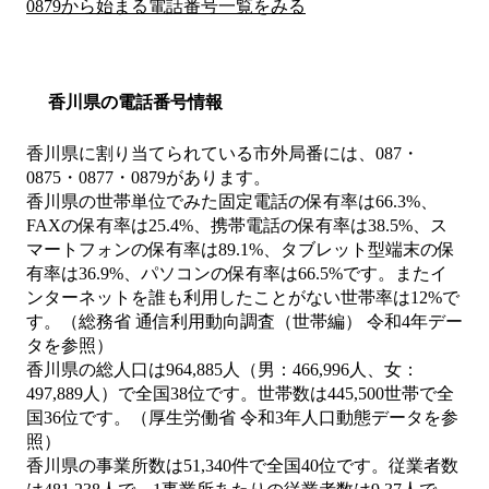
0879から始まる電話番号一覧をみる
香川県の電話番号情報
香川県に割り当てられている市外局番には、087・
0875・0877・0879があります。
香川県の世帯単位でみた固定電話の保有率は66.3%、
FAXの保有率は25.4%、携帯電話の保有率は38.5%、ス
マートフォンの保有率は89.1%、タブレット型端末の保
有率は36.9%、パソコンの保有率は66.5%です。またイ
ンターネットを誰も利用したことがない世帯率は12%で
す。（総務省 通信利用動向調査（世帯編） 令和4年デー
タを参照）
香川県の総人口は964,885人（男：466,996人、女：
497,889人）で全国38位です。世帯数は445,500世帯で全
国36位です。（厚生労働省 令和3年人口動態データを参
照）
香川県の事業所数は51,340件で全国40位です。従業者数