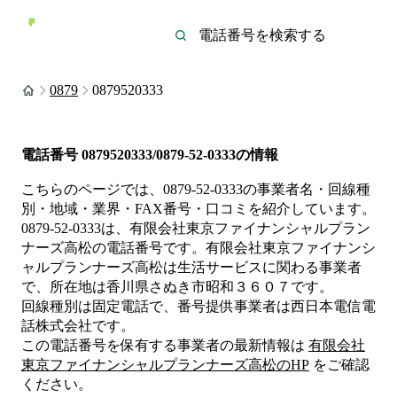
0879
0879520333
電話番号
0879520333/0879-52-0333
の情報
こちらのページでは、
0879-52-0333
の事業者名・回線種
別・地域・業界・FAX番号・口コミを紹介しています。
0879-52-0333
は、
有限会社東京ファイナンシャルプラン
ナーズ高松
の電話番号です。
有限会社東京ファイナンシ
ャルプランナーズ高松は
生活サービス
に関わる事業者
で、所在地は香川県さぬき市昭和３６０７
です。
回線種別は
固定電話
で、番号提供事業者は
西日本電信電
話株式会社
です。
この電話番号を保有する事業者の最新情報は
有限会社
東京ファイナンシャルプランナーズ高松
のHP
をご確認
ください。