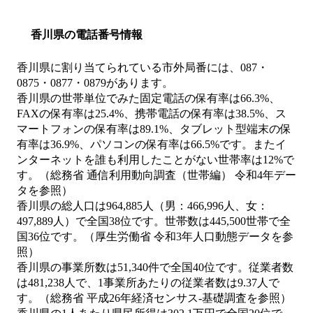
香川県の電話番号情報
香川県に割り当てられている市外局番には、087・
0875・0877・0879があります。
香川県の世帯単位でみた固定電話の保有率は66.3%、
FAXの保有率は25.4%、携帯電話の保有率は38.5%、ス
マートフォンの保有率は89.1%、タブレット型端末の保
有率は36.9%、パソコンの保有率は66.5%です。またイ
ンターネットを誰も利用したことがない世帯率は12%で
す。（総務省 通信利用動向調査（世帯編） 令和4年デー
タを参照）
香川県の総人口は964,885人（男：466,996人、女：
497,889人）で全国38位です。世帯数は445,500世帯で全
国36位です。（厚生労働省 令和3年人口動態データを参
照）
香川県の事業所数は51,340件で全国40位です。従業者数
は481,238人で、1事業所あたりの従業者数は9.37人で
す。（総務省 平成26年経済センサス‐基礎調査を参照）