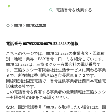
0879
0879522828
電話番号
0879522828/0879-52-2828
の情報
こちらのページでは、
0879-52-2828
の事業者名・回線種
別・地域・業界・FAX番号・口コミを紹介しています。
0879-52-2828
は、
三協タクシー有限会社
の電話番号で
す。
三協タクシー有限会社は
生活サービス
に関わる事業
者
で、所在地は香川県さぬき市長尾東８７２
です。
回線種別は
固定電話
で、番号提供事業者は
西日本電信電
話株式会社
です。
この電話番号を保有する事業者の最新情報は
三協タクシ
ー有限会社
のHP
をご確認ください。
なお、固定電話番号「
0879
」を取得したい場合には、
固