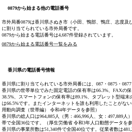
0879から始まる他の電話番号
市外局番
0879
は
香川県さぬき市（小田、鴨部、鴨庄、志度及
に割り当てられている市外局番です。
0879から始まる電話番号は4,687件登録されています。
0879から始まる電話番号一覧をみる
香川県の電話番号情報
香川県に割り当てられている市外局番には、087・0875・0877
香川県の世帯単位でみた固定電話の保有率は66.3%、FAXの保
38.5%、スマートフォンの保有率は89.1%、タブレット型端末
は66.5%です。またインターネットを誰も利用したことがない
用動向調査（世帯編） 令和4年データを参照）
香川県の総人口は964,885人（男：466,996人、女：497,889
帯で全国36位です。（厚生労働省 令和3年人口動態データを
香川県の事業所数は51,340件で全国40位です。従業者数は481