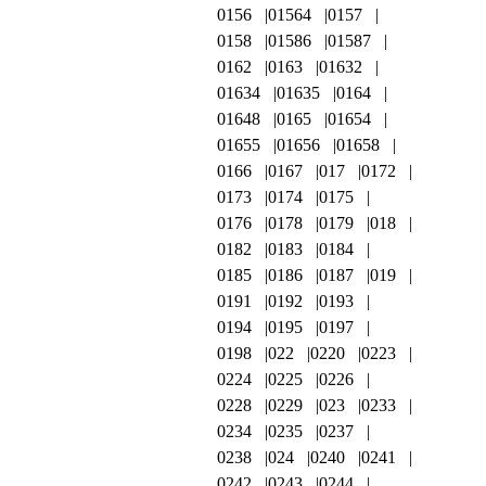
0156
01564
0157
0158
01586
01587
0162
0163
01632
01634
01635
0164
01648
0165
01654
01655
01656
01658
0166
0167
017
0172
0173
0174
0175
0176
0178
0179
018
0182
0183
0184
0185
0186
0187
019
0191
0192
0193
0194
0195
0197
0198
022
0220
0223
0224
0225
0226
0228
0229
023
0233
0234
0235
0237
0238
024
0240
0241
0242
0243
0244