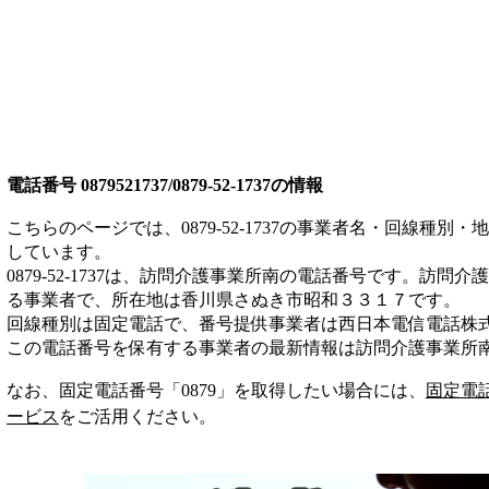
電話番号
0879521737/0879-52-1737
の情報
こちらのページでは、
0879-52-1737
の事業者名・回線種別・地
しています。
0879-52-1737
は、
訪問介護事業所南
の電話番号です。
訪問介護
る事業者
で、所在地は香川県さぬき市昭和３３１７
です。
回線種別は
固定電話
で、番号提供事業者は
西日本電信電話株
この電話番号を保有する事業者の最新情報は
訪問介護事業所
なお、固定電話番号「
0879
」を取得したい場合には、
固定電
ービス
をご活用ください。