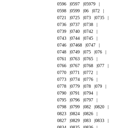
0596
0597
05979
0598
0599
06
072
0721
0725
073
0735
0736
0737
0738
0739
0740
0742
0743
0744
0745
0746
07468
0747
0748
0749
075
076
0761
0763
0765
0766
0767
0768
077
0770
0771
0772
0773
0774
0776
0778
0779
078
079
0790
0791
0794
0795
0796
0797
0798
0799
082
0820
0823
0824
0826
0827
0829
083
0833
0834
0835
0836