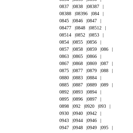
0837
0838
08387
08388
08396
084
0845
0846
0847
08477
0848
08512
08514
0852
0853
0854
0855
0856
0857
0858
0859
086
0863
0865
0866
0867
0868
0869
087
0875
0877
0879
088
0880
0883
0884
0885
0887
0889
089
0892
0893
0894
0895
0896
0897
0898
092
0920
093
0930
0940
0942
0943
0944
0946
0947
0948
0949
095