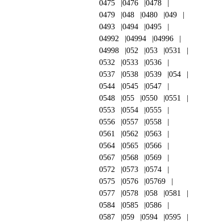
0475
0476
0478
0479
048
0480
049
0493
0494
0495
04992
04994
04996
04998
052
053
0531
0532
0533
0536
0537
0538
0539
054
0544
0545
0547
0548
055
0550
0551
0553
0554
0555
0556
0557
0558
0561
0562
0563
0564
0565
0566
0567
0568
0569
0572
0573
0574
0575
0576
05769
0577
0578
058
0581
0584
0585
0586
0587
059
0594
0595