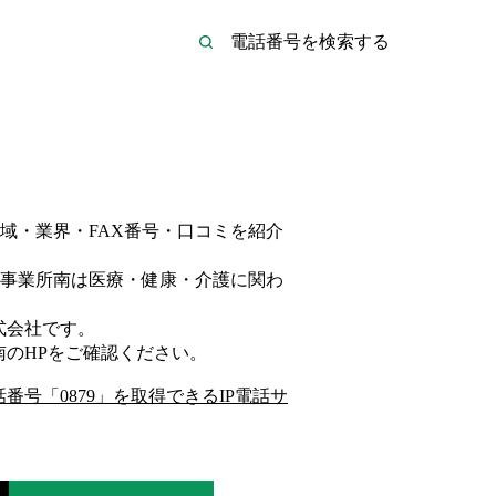
域・業界・FAX番号・口コミを紹介
事業所南は
医療・健康・介護
に関わ
式会社
です。
南
のHP
をご確認ください。
話番号「
0879
」を取得できるIP電話サ