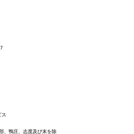
７
ビス
部、鴨庄、志度及び末を除