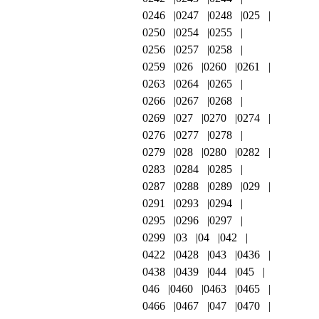
0246
0247
0248
025
0250
0254
0255
0256
0257
0258
0259
026
0260
0261
0263
0264
0265
0266
0267
0268
0269
027
0270
0274
0276
0277
0278
0279
028
0280
0282
0283
0284
0285
0287
0288
0289
029
0291
0293
0294
0295
0296
0297
0299
03
04
042
0422
0428
043
0436
0438
0439
044
045
046
0460
0463
0465
0466
0467
047
0470