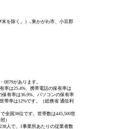
び末を除く。）､東かがわ市、小豆郡
・0879があります。
有率は25.4%、携帯電話の保有率は
の保有率は36.9%、パソコンの保有率
世帯率は12%です。（総務省 通信利
人）で全国38位です。世帯数は445,500世
参照）
,238人で、1事業所あたりの従業者数