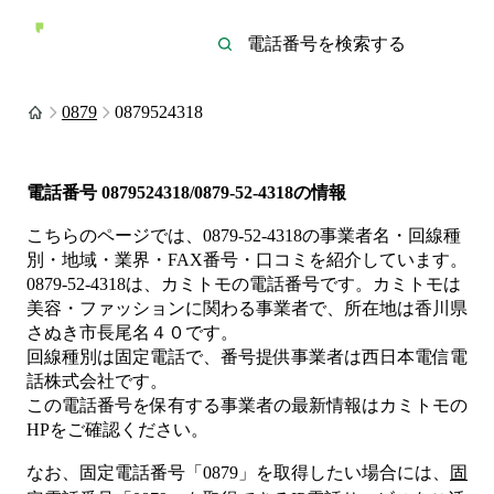
0879
0879524318
電話番号
0879524318/0879-52-4318
の情報
こちらのページでは、
0879-52-4318
の事業者名・回線種
別・地域・業界・FAX番号・口コミを紹介しています。
0879-52-4318
は、
カミトモ
の電話番号です。
カミトモは
美容・ファッション
に関わる事業者
で、所在地は香川県
さぬき市長尾名４０
です。
回線種別は
固定電話
で、番号提供事業者は
西日本電信電
話株式会社
です。
この電話番号を保有する事業者の最新情報は
カミトモ
の
HP
をご確認ください。
なお、固定電話番号「
0879
」を取得したい場合には、
固