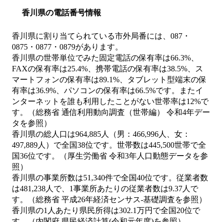
香川県の電話番号情報
香川県に割り当てられている市外局番には、087・
0875・0877・0879があります。
香川県の世帯単位でみた固定電話の保有率は66.3%、
FAXの保有率は25.4%、携帯電話の保有率は38.5%、ス
マートフォンの保有率は89.1%、タブレット型端末の保
有率は36.9%、パソコンの保有率は66.5%です。またイ
ンターネットを誰も利用したことがない世帯率は12%で
す。（総務省 通信利用動向調査（世帯編） 令和4年デー
タを参照）
香川県の総人口は964,885人（男：466,996人、女：
497,889人）で全国38位です。世帯数は445,500世帯で全
国36位です。（厚生労働省 令和3年人口動態データを参
照）
香川県の事業所数は51,340件で全国40位です。従業者数
は481,238人で、1事業所あたりの従業者数は9.37人で
す。（総務省 平成26年経済センサス‐基礎調査を参照）
香川県の1人あたり県民所得は302.1万円で全国20位で
す。（内閣府 県民経済計算(令和元年度)を参照）