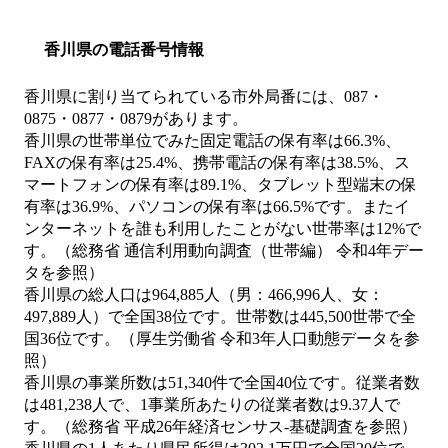
香川県の電話番号情報
香川県に割り当てられている市外局番には、087・
0875・0877・0879があります。
香川県の世帯単位でみた固定電話の保有率は66.3%、
FAXの保有率は25.4%、携帯電話の保有率は38.5%、ス
マートフォンの保有率は89.1%、タブレット型端末の保
有率は36.9%、パソコンの保有率は66.5%です。またイ
ンターネットを誰も利用したことがない世帯率は12%で
す。（総務省 通信利用動向調査（世帯編） 令和4年デー
タを参照）
香川県の総人口は964,885人（男：466,996人、女：
497,889人）で全国38位です。世帯数は445,500世帯で全
国36位です。（厚生労働省 令和3年人口動態データを参
照）
香川県の事業所数は51,340件で全国40位です。従業者数
は481,238人で、1事業所あたりの従業者数は9.37人で
す。（総務省 平成26年経済センサス‐基礎調査を参照）