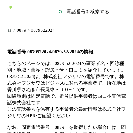
0879
0879522024
電話番号
0879522024/0879-52-2024
の情報
こちらのページでは、
0879-52-2024
の事業者名・回線種
別・地域・業界・FAX番号・口コミを紹介しています。
0879-52-2024
は、
株式会社フジサワ
の電話番号です。
株
式会社フジサワは
ビジネス
に関わる事業者
で、所在地は
香川県さぬき市長尾東３９０−１
です。
回線種別は
固定電話
で、番号提供事業者は
西日本電信電
話株式会社
です。
この電話番号を保有する事業者の最新情報は
株式会社フ
ジサワ
のHP
をご確認ください。
なお、固定電話番号「
0879
」を取得したい場合には、
固