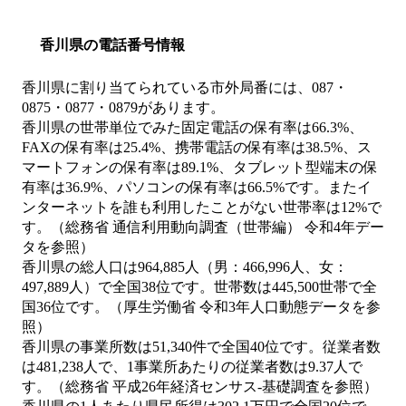
香川県の電話番号情報
香川県に割り当てられている市外局番には、087・
0875・0877・0879があります。
香川県の世帯単位でみた固定電話の保有率は66.3%、
FAXの保有率は25.4%、携帯電話の保有率は38.5%、ス
マートフォンの保有率は89.1%、タブレット型端末の保
有率は36.9%、パソコンの保有率は66.5%です。またイ
ンターネットを誰も利用したことがない世帯率は12%で
す。（総務省 通信利用動向調査（世帯編） 令和4年デー
タを参照）
香川県の総人口は964,885人（男：466,996人、女：
497,889人）で全国38位です。世帯数は445,500世帯で全
国36位です。（厚生労働省 令和3年人口動態データを参
照）
香川県の事業所数は51,340件で全国40位です。従業者数
は481,238人で、1事業所あたりの従業者数は9.37人で
す。（総務省 平成26年経済センサス‐基礎調査を参照）