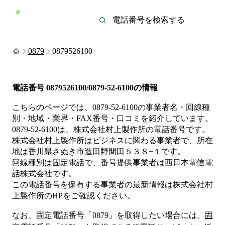
0879
0879526100
電話番号
0879526100/0879-52-6100
の情報
こちらのページでは、
0879-52-6100
の事業者名・回線種
別・地域・業界・FAX番号・口コミを紹介しています。
0879-52-6100
は、
株式会社村上製作所
の電話番号です。
株式会社村上製作所は
ビジネス
に関わる事業者
で、所在
地は香川県さぬき市造田野間田５３８−１
です。
回線種別は
固定電話
で、番号提供事業者は
西日本電信電
話株式会社
です。
この電話番号を保有する事業者の最新情報は
株式会社村
上製作所
のHP
をご確認ください。
なお、固定電話番号「
0879
」を取得したい場合には、
固