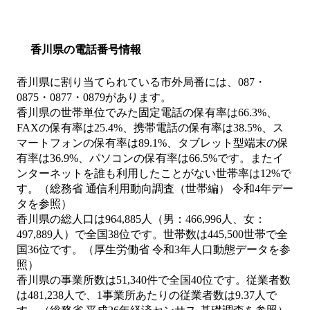
香川県の電話番号情報
香川県に割り当てられている市外局番には、087・
0875・0877・0879があります。
香川県の世帯単位でみた固定電話の保有率は66.3%、
FAXの保有率は25.4%、携帯電話の保有率は38.5%、ス
マートフォンの保有率は89.1%、タブレット型端末の保
有率は36.9%、パソコンの保有率は66.5%です。またイ
ンターネットを誰も利用したことがない世帯率は12%で
す。（総務省 通信利用動向調査（世帯編） 令和4年デー
タを参照）
香川県の総人口は964,885人（男：466,996人、女：
497,889人）で全国38位です。世帯数は445,500世帯で全
国36位です。（厚生労働省 令和3年人口動態データを参
照）
香川県の事業所数は51,340件で全国40位です。従業者数
は481,238人で、1事業所あたりの従業者数は9.37人で