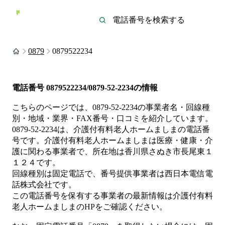
0879
0879522234
電話番号
0879522234/0879-52-2234
の情報
こちらのページでは、
0879-52-2234
の事業者名・回線種
別・地域・業界・FAX番号・口コミを紹介しています。
0879-52-2234
は、
介護付有料老人ホームましま
の電話番
号です。
介護付有料老人ホームましまは
医療・健康・介
護
に関わる事業者
で、所在地は香川県さぬき市長尾東１
１２４
です。
回線種別は
固定電話
で、番号提供事業者は
西日本電信電
話株式会社
です。
この電話番号を保有する事業者の最新情報は
介護付有料
老人ホームましま
のHP
をご確認ください。