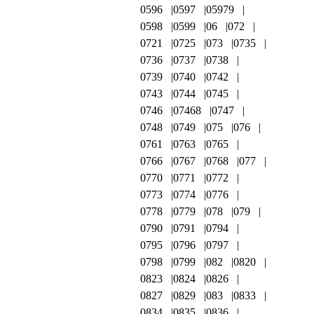
0596
0597
05979
0598
0599
06
072
0721
0725
073
0735
0736
0737
0738
0739
0740
0742
0743
0744
0745
0746
07468
0747
0748
0749
075
076
0761
0763
0765
0766
0767
0768
077
0770
0771
0772
0773
0774
0776
0778
0779
078
079
0790
0791
0794
0795
0796
0797
0798
0799
082
0820
0823
0824
0826
0827
0829
083
0833
0834
0835
0836