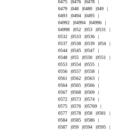
0475
0476
0478
0479
048
0480
049
0493
0494
0495
04992
04994
04996
04998
052
053
0531
0532
0533
0536
0537
0538
0539
054
0544
0545
0547
0548
055
0550
0551
0553
0554
0555
0556
0557
0558
0561
0562
0563
0564
0565
0566
0567
0568
0569
0572
0573
0574
0575
0576
05769
0577
0578
058
0581
0584
0585
0586
0587
059
0594
0595