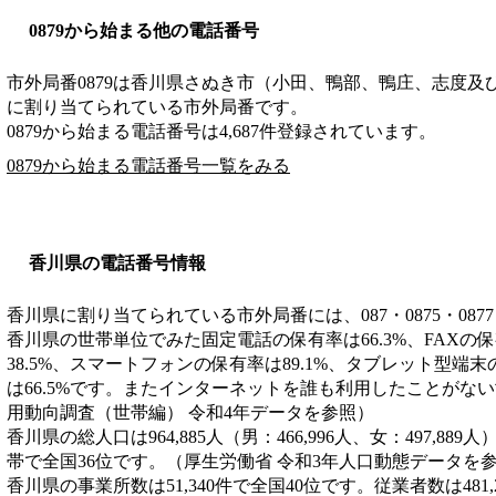
0879から始まる他の電話番号
市外局番
0879
は
香川県さぬき市（小田、鴨部、鴨庄、志度及
に割り当てられている市外局番です。
0879から始まる電話番号は4,687件登録されています。
0879から始まる電話番号一覧をみる
香川県の電話番号情報
香川県に割り当てられている市外局番には、087・0875・0877
香川県の世帯単位でみた固定電話の保有率は66.3%、FAXの保
38.5%、スマートフォンの保有率は89.1%、タブレット型端末
は66.5%です。またインターネットを誰も利用したことがない
用動向調査（世帯編） 令和4年データを参照）
香川県の総人口は964,885人（男：466,996人、女：497,889
帯で全国36位です。（厚生労働省 令和3年人口動態データを
香川県の事業所数は51,340件で全国40位です。従業者数は481