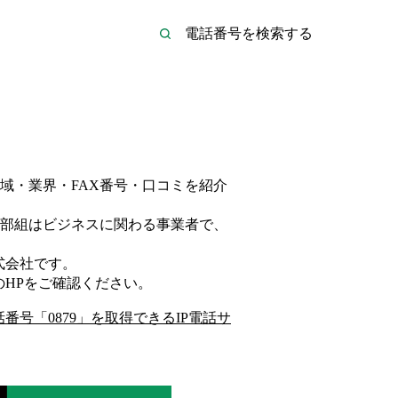
域・業界・FAX番号・口コミを紹介
部組は
ビジネス
に関わる事業者
で、
式会社
です。
のHP
をご確認ください。
話番号「
0879
」を取得できるIP電話サ