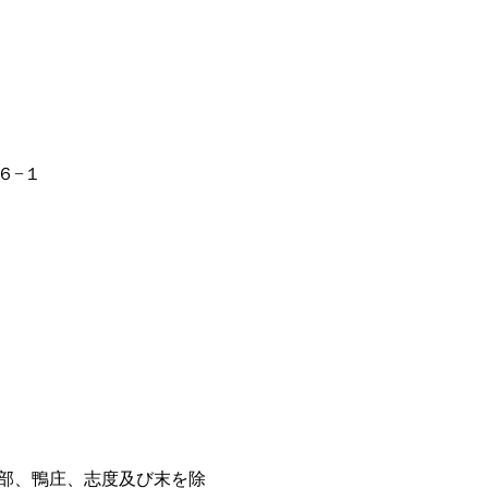
６−１
部、鴨庄、志度及び末を除