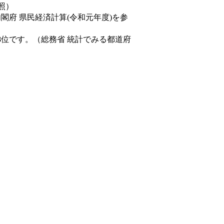
照）
内閣府 県民経済計算(令和元年度)を参
8位です。（総務省 統計でみる都道府