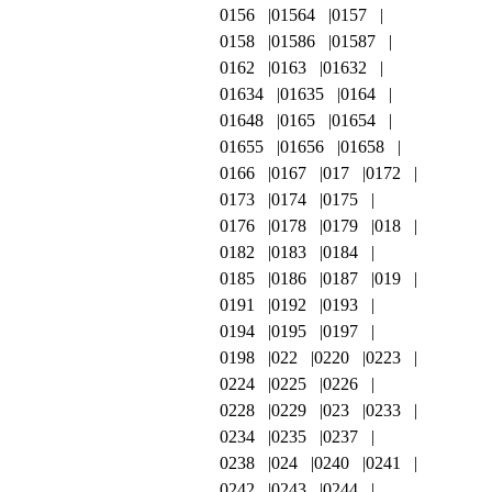
0156
01564
0157
0158
01586
01587
0162
0163
01632
01634
01635
0164
01648
0165
01654
01655
01656
01658
0166
0167
017
0172
0173
0174
0175
0176
0178
0179
018
0182
0183
0184
0185
0186
0187
019
0191
0192
0193
0194
0195
0197
0198
022
0220
0223
0224
0225
0226
0228
0229
023
0233
0234
0235
0237
0238
024
0240
0241
0242
0243
0244