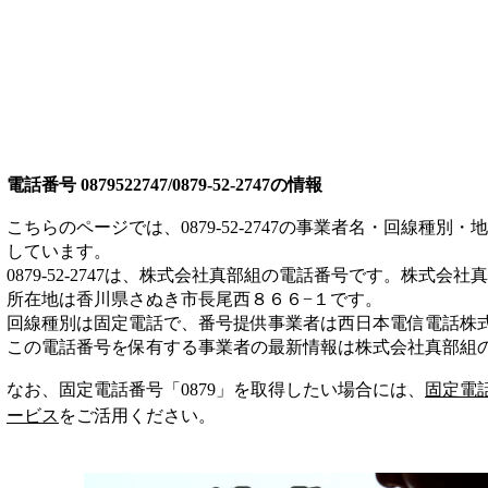
電話番号
0879522747/0879-52-2747
の情報
こちらのページでは、
0879-52-2747
の事業者名・回線種別・地
しています。
0879-52-2747
は、
株式会社真部組
の電話番号です。
株式会社真
所在地は香川県さぬき市長尾西８６６−１
です。
回線種別は
固定電話
で、番号提供事業者は
西日本電信電話株
この電話番号を保有する事業者の最新情報は
株式会社真部組
なお、固定電話番号「
0879
」を取得したい場合には、
固定電
ービス
をご活用ください。