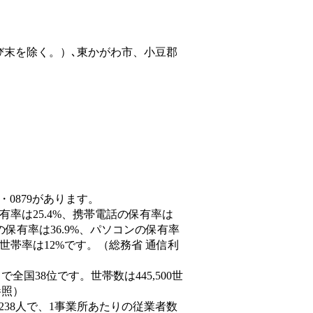
び末を除く。）､東かがわ市、小豆郡
・0879があります。
有率は25.4%、携帯電話の保有率は
の保有率は36.9%、パソコンの保有率
世帯率は12%です。（総務省 通信利
人）で全国38位です。世帯数は445,500世
参照）
,238人で、1事業所あたりの従業者数