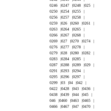
0246
0247
0248
025
0250
0254
0255
0256
0257
0258
0259
026
0260
0261
0263
0264
0265
0266
0267
0268
0269
027
0270
0274
0276
0277
0278
0279
028
0280
0282
0283
0284
0285
0287
0288
0289
029
0291
0293
0294
0295
0296
0297
0299
03
04
042
0422
0428
043
0436
0438
0439
044
045
046
0460
0463
0465
0466
0467
047
0470