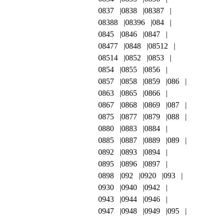
0837
0838
08387
08388
08396
084
0845
0846
0847
08477
0848
08512
08514
0852
0853
0854
0855
0856
0857
0858
0859
086
0863
0865
0866
0867
0868
0869
087
0875
0877
0879
088
0880
0883
0884
0885
0887
0889
089
0892
0893
0894
0895
0896
0897
0898
092
0920
093
0930
0940
0942
0943
0944
0946
0947
0948
0949
095