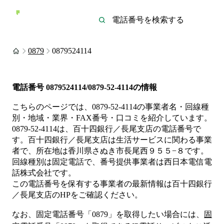
0879
0879524114
電話番号
0879524114/0879-52-4114
の情報
こちらのページでは、
0879-52-4114
の事業者名・回線種
別・地域・業界・FAX番号・口コミを紹介しています。
0879-52-4114
は、
百十四銀行／長尾支店
の電話番号で
す。
百十四銀行／長尾支店は
生活サービス
に関わる事業
者
で、所在地は香川県さぬき市長尾西９５５−８
です。
回線種別は
固定電話
で、番号提供事業者は
西日本電信電
話株式会社
です。
この電話番号を保有する事業者の最新情報は
百十四銀行
／長尾支店
のHP
をご確認ください。
なお、固定電話番号「
0879
」を取得したい場合には、
固