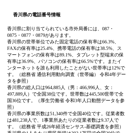
香川県の電話番号情報
香川県に割り当てられている市外局番には、087・
0875・0877・0879があります。
香川県の世帯単位でみた固定電話の保有率は66.3%、
FAXの保有率は25.4%、携帯電話の保有率は38.5%、ス
マートフォンの保有率は89.1%、タブレット型端末の保
有率は36.9%、パソコンの保有率は66.5%です。またイ
ンターネットを誰も利用したことがない世帯率は12%で
す。（総務省 通信利用動向調査（世帯編） 令和4年デー
タを参照）
香川県の総人口は964,885人（男：466,996人、女：
497,889人）で全国38位です。世帯数は445,500世帯で全
国36位です。（厚生労働省 令和3年人口動態データを参
照）
香川県の事業所数は51,340件で全国40位です。従業者数
は481,238人で、1事業所あたりの従業者数は9.37人で
す。（総務省 平成26年経済センサス‐基礎調査を参照）