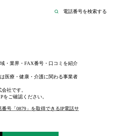
域・業界・FAX番号・口コミを紹介
は
医療・健康・介護
に関わる事業者
式会社
です。
P
をご確認ください。
話番号「
0879
」を取得できるIP電話サ