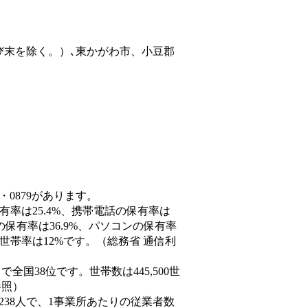
び末を除く。）､東かがわ市、小豆郡
・0879があります。
有率は25.4%、携帯電話の保有率は
の保有率は36.9%、パソコンの保有率
世帯率は12%です。（総務省 通信利
人）で全国38位です。世帯数は445,500世
参照）
,238人で、1事業所あたりの従業者数