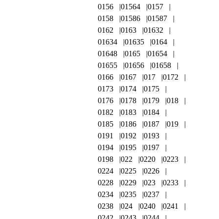
0156
01564
0157
0158
01586
01587
0162
0163
01632
01634
01635
0164
01648
0165
01654
01655
01656
01658
0166
0167
017
0172
0173
0174
0175
0176
0178
0179
018
0182
0183
0184
0185
0186
0187
019
0191
0192
0193
0194
0195
0197
0198
022
0220
0223
0224
0225
0226
0228
0229
023
0233
0234
0235
0237
0238
024
0240
0241
0242
0243
0244