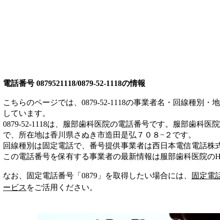
電話番号
0879521118/0879-52-1118
の情報
こちらのページでは、
0879-52-1118
の事業者名・回線種別・地
しています。
0879-52-1118
は、
服部歯科医院
の電話番号です。
服部歯科医院
で、所在地は香川県さぬき市造田是弘７０８−２
です。
回線種別は
固定電話
で、番号提供事業者は
西日本電信電話株
この電話番号を保有する事業者の最新情報は
服部歯科医院
のH
なお、固定電話番号「
0879
」を取得したい場合には、
固定電
ービス
をご活用ください。