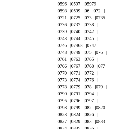
0596
0597
05979
0598
0599
06
072
0721
0725
073
0735
0736
0737
0738
0739
0740
0742
0743
0744
0745
0746
07468
0747
0748
0749
075
076
0761
0763
0765
0766
0767
0768
077
0770
0771
0772
0773
0774
0776
0778
0779
078
079
0790
0791
0794
0795
0796
0797
0798
0799
082
0820
0823
0824
0826
0827
0829
083
0833
0834
0835
0836