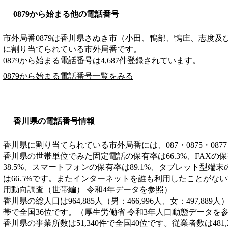
0879から始まる他の電話番号
市外局番
0879
は
香川県さぬき市（小田、鴨部、鴨庄、志度及
に割り当てられている市外局番です。
0879から始まる電話番号は4,687件登録されています。
0879から始まる電話番号一覧をみる
香川県の電話番号情報
香川県に割り当てられている市外局番には、087・0875・0877
香川県の世帯単位でみた固定電話の保有率は66.3%、FAXの保
38.5%、スマートフォンの保有率は89.1%、タブレット型端末
は66.5%です。またインターネットを誰も利用したことがない
用動向調査（世帯編） 令和4年データを参照）
香川県の総人口は964,885人（男：466,996人、女：497,889
帯で全国36位です。（厚生労働省 令和3年人口動態データを
香川県の事業所数は51,340件で全国40位です。従業者数は481