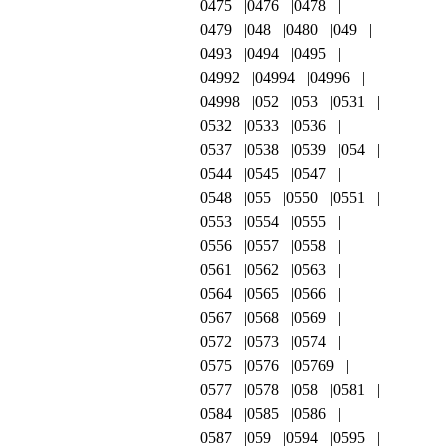
0475
0476
0478
0479
048
0480
049
0493
0494
0495
04992
04994
04996
04998
052
053
0531
0532
0533
0536
0537
0538
0539
054
0544
0545
0547
0548
055
0550
0551
0553
0554
0555
0556
0557
0558
0561
0562
0563
0564
0565
0566
0567
0568
0569
0572
0573
0574
0575
0576
05769
0577
0578
058
0581
0584
0585
0586
0587
059
0594
0595