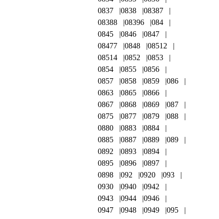
0837
0838
08387
08388
08396
084
0845
0846
0847
08477
0848
08512
08514
0852
0853
0854
0855
0856
0857
0858
0859
086
0863
0865
0866
0867
0868
0869
087
0875
0877
0879
088
0880
0883
0884
0885
0887
0889
089
0892
0893
0894
0895
0896
0897
0898
092
0920
093
0930
0940
0942
0943
0944
0946
0947
0948
0949
095