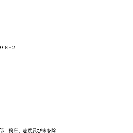
０８−２
部、鴨庄、志度及び末を除