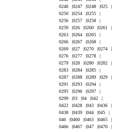
0246
0247
0248
025
0250
0254
0255
0256
0257
0258
0259
026
0260
0261
0263
0264
0265
0266
0267
0268
0269
027
0270
0274
0276
0277
0278
0279
028
0280
0282
0283
0284
0285
0287
0288
0289
029
0291
0293
0294
0295
0296
0297
0299
03
04
042
0422
0428
043
0436
0438
0439
044
045
046
0460
0463
0465
0466
0467
047
0470