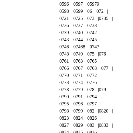
0596
0597
05979
0598
0599
06
072
0721
0725
073
0735
0736
0737
0738
0739
0740
0742
0743
0744
0745
0746
07468
0747
0748
0749
075
076
0761
0763
0765
0766
0767
0768
077
0770
0771
0772
0773
0774
0776
0778
0779
078
079
0790
0791
0794
0795
0796
0797
0798
0799
082
0820
0823
0824
0826
0827
0829
083
0833
0834
0835
0836