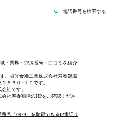
域・業界・FAX番号・口コミを紹介
す。
貞光食糧工業株式会社寿養鶏場
東２６６０−１０
です。
式会社
です。
式会社寿養鶏場
のHP
をご確認くださ
話番号「
0879
」を取得できるIP電話サ