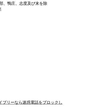
部、鴨庄、志度及び末を除
郡
イブリーなら迷惑電話をブロックし