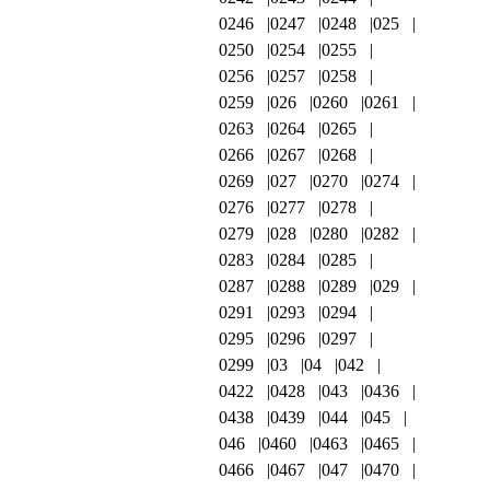
0246
0247
0248
025
0250
0254
0255
0256
0257
0258
0259
026
0260
0261
0263
0264
0265
0266
0267
0268
0269
027
0270
0274
0276
0277
0278
0279
028
0280
0282
0283
0284
0285
0287
0288
0289
029
0291
0293
0294
0295
0296
0297
0299
03
04
042
0422
0428
043
0436
0438
0439
044
045
046
0460
0463
0465
0466
0467
047
0470