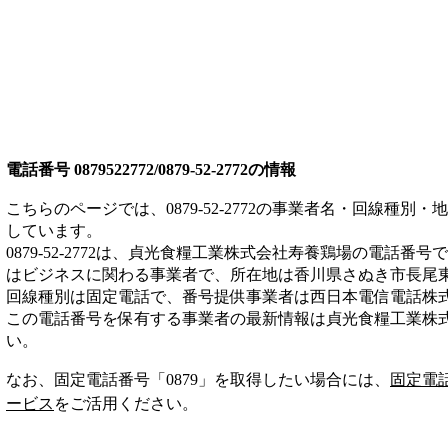
電話番号
0879522772/0879-52-2772
の情報
こちらのページでは、
0879-52-2772
の事業者名・回線種別・地
しています。
0879-52-2772
は、
貞光食糧工業株式会社寿養鶏場
の電話番号で
は
ビジネス
に関わる事業者
で、所在地は香川県さぬき市長尾
回線種別は
固定電話
で、番号提供事業者は
西日本電信電話株
この電話番号を保有する事業者の最新情報は
貞光食糧工業株
い。
なお、固定電話番号「
0879
」を取得したい場合には、
固定電
ービス
をご活用ください。