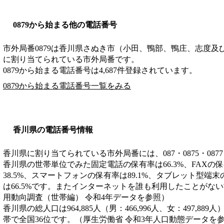
0879から始まる他の電話番号
市外局番
0879
は
香川県さぬき市（小田、鴨部、鴨庄、志度及
に割り当てられている市外局番です。
0879から始まる電話番号は4,687件登録されています。
0879から始まる電話番号一覧をみる
香川県の電話番号情報
香川県に割り当てられている市外局番には、087・0875・0877
香川県の世帯単位でみた固定電話の保有率は66.3%、FAXの保
38.5%、スマートフォンの保有率は89.1%、タブレット型端末
は66.5%です。またインターネットを誰も利用したことがない
用動向調査（世帯編） 令和4年データを参照）
香川県の総人口は964,885人（男：466,996人、女：497,889
帯で全国36位です。（厚生労働省 令和3年人口動態データを