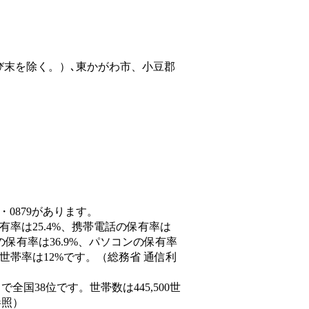
び末を除く。）､東かがわ市、小豆郡
・0879があります。
有率は25.4%、携帯電話の保有率は
の保有率は36.9%、パソコンの保有率
世帯率は12%です。（総務省 通信利
人）で全国38位です。世帯数は445,500世
参照）