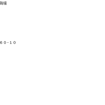
鶏場
６０−１０