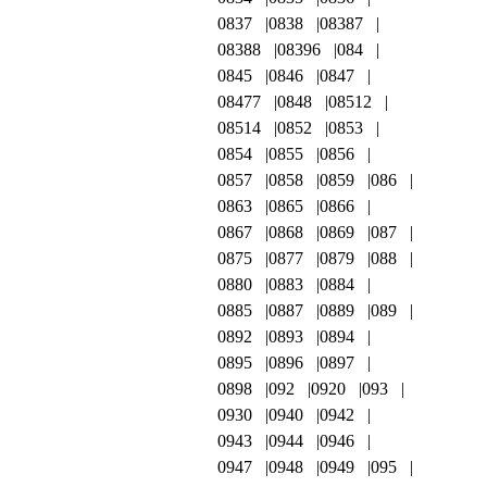
0837
0838
08387
08388
08396
084
0845
0846
0847
08477
0848
08512
08514
0852
0853
0854
0855
0856
0857
0858
0859
086
0863
0865
0866
0867
0868
0869
087
0875
0877
0879
088
0880
0883
0884
0885
0887
0889
089
0892
0893
0894
0895
0896
0897
0898
092
0920
093
0930
0940
0942
0943
0944
0946
0947
0948
0949
095