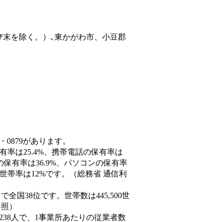
び末を除く。）､東かがわ市、小豆郡
・0879があります。
有率は25.4%、携帯電話の保有率は
の保有率は36.9%、パソコンの保有率
世帯率は12%です。（総務省 通信利
人）で全国38位です。世帯数は445,500世
参照）
,238人で、1事業所あたりの従業者数