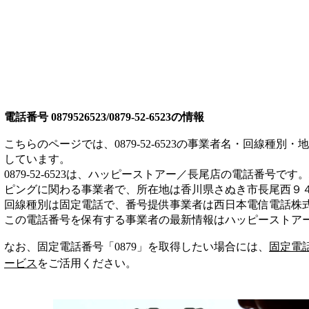
電話番号
0879526523/0879-52-6523
の情報
こちらのページでは、
0879-52-6523
の事業者名・回線種別・地
しています。
0879-52-6523
は、
ハッピーストアー／長尾店
の電話番号です。
ピング
に関わる事業者
で、所在地は香川県さぬき市長尾西９
回線種別は
固定電話
で、番号提供事業者は
西日本電信電話株
この電話番号を保有する事業者の最新情報は
ハッピーストア
なお、固定電話番号「
0879
」を取得したい場合には、
固定電
ービス
をご活用ください。