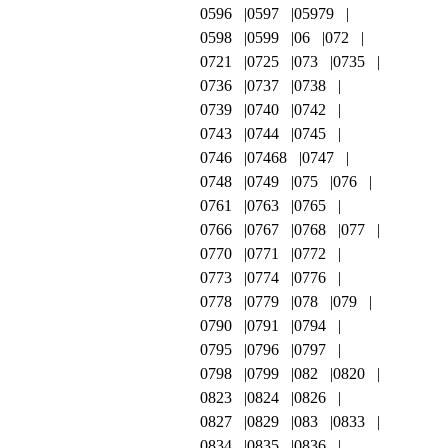
0596
0597
05979
0598
0599
06
072
0721
0725
073
0735
0736
0737
0738
0739
0740
0742
0743
0744
0745
0746
07468
0747
0748
0749
075
076
0761
0763
0765
0766
0767
0768
077
0770
0771
0772
0773
0774
0776
0778
0779
078
079
0790
0791
0794
0795
0796
0797
0798
0799
082
0820
0823
0824
0826
0827
0829
083
0833
0834
0835
0836