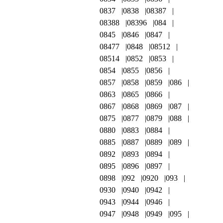
0837
0838
08387
08388
08396
084
0845
0846
0847
08477
0848
08512
08514
0852
0853
0854
0855
0856
0857
0858
0859
086
0863
0865
0866
0867
0868
0869
087
0875
0877
0879
088
0880
0883
0884
0885
0887
0889
089
0892
0893
0894
0895
0896
0897
0898
092
0920
093
0930
0940
0942
0943
0944
0946
0947
0948
0949
095