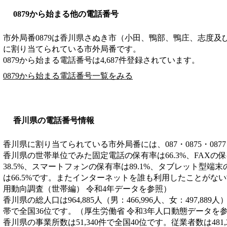
0879から始まる他の電話番号
市外局番
0879
は
香川県さぬき市（小田、鴨部、鴨庄、志度及
に割り当てられている市外局番です。
0879から始まる電話番号は4,687件登録されています。
0879から始まる電話番号一覧をみる
香川県の電話番号情報
香川県に割り当てられている市外局番には、087・0875・0877
香川県の世帯単位でみた固定電話の保有率は66.3%、FAXの保
38.5%、スマートフォンの保有率は89.1%、タブレット型端末
は66.5%です。またインターネットを誰も利用したことがない
用動向調査（世帯編） 令和4年データを参照）
香川県の総人口は964,885人（男：466,996人、女：497,889
帯で全国36位です。（厚生労働省 令和3年人口動態データを
香川県の事業所数は51,340件で全国40位です。従業者数は481