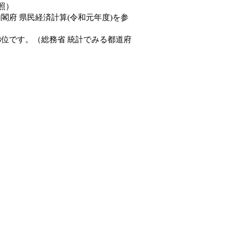
照）
内閣府 県民経済計算(令和元年度)を参
8位です。（総務省 統計でみる都道府
。