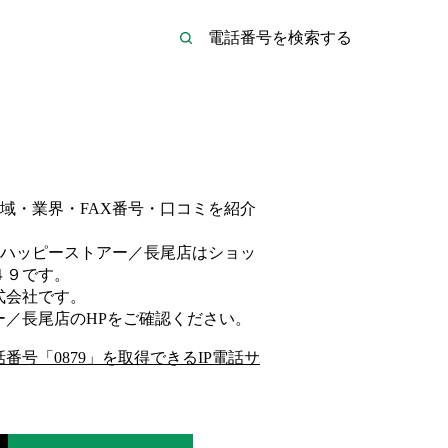
域・業界・FAX番号・口コミを紹介
ハッピーストアー／長尾店は
ショッ
４９
です。
式会社
です。
ー／長尾店
のHP
をご確認ください。
話番号「
0879
」を取得できるIP電話サ