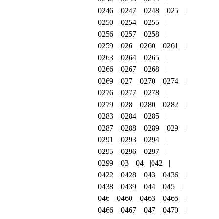
0246
0247
0248
025
0250
0254
0255
0256
0257
0258
0259
026
0260
0261
0263
0264
0265
0266
0267
0268
0269
027
0270
0274
0276
0277
0278
0279
028
0280
0282
0283
0284
0285
0287
0288
0289
029
0291
0293
0294
0295
0296
0297
0299
03
04
042
0422
0428
043
0436
0438
0439
044
045
046
0460
0463
0465
0466
0467
047
0470