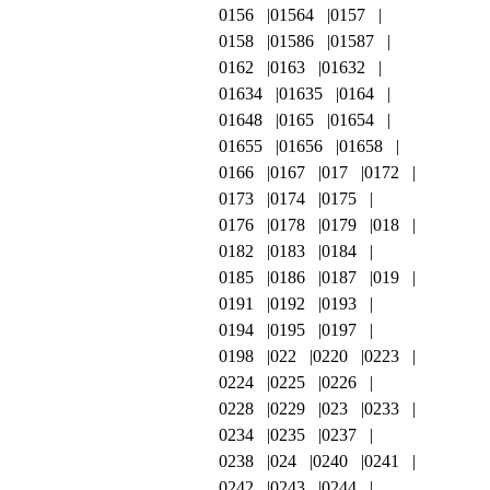
0156
01564
0157
0158
01586
01587
0162
0163
01632
01634
01635
0164
01648
0165
01654
01655
01656
01658
0166
0167
017
0172
0173
0174
0175
0176
0178
0179
018
0182
0183
0184
0185
0186
0187
019
0191
0192
0193
0194
0195
0197
0198
022
0220
0223
0224
0225
0226
0228
0229
023
0233
0234
0235
0237
0238
024
0240
0241
0242
0243
0244