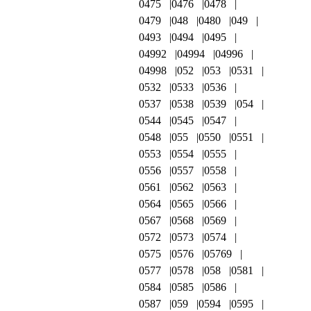
0475
0476
0478
0479
048
0480
049
0493
0494
0495
04992
04994
04996
04998
052
053
0531
0532
0533
0536
0537
0538
0539
054
0544
0545
0547
0548
055
0550
0551
0553
0554
0555
0556
0557
0558
0561
0562
0563
0564
0565
0566
0567
0568
0569
0572
0573
0574
0575
0576
05769
0577
0578
058
0581
0584
0585
0586
0587
059
0594
0595