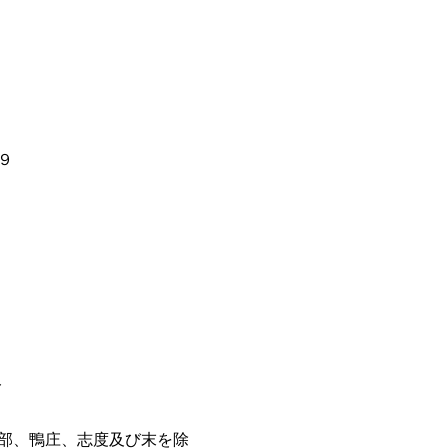
９
ト
部、鴨庄、志度及び末を除