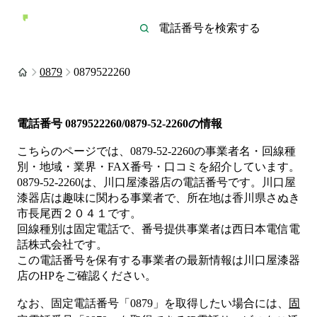
0879
0879522260
電話番号
0879522260/0879-52-2260
の情報
こちらのページでは、
0879-52-2260
の事業者名・回線種
別・地域・業界・FAX番号・口コミを紹介しています。
0879-52-2260
は、
川口屋漆器店
の電話番号です。
川口屋
漆器店は
趣味
に関わる事業者
で、所在地は香川県さぬき
市長尾西２０４１
です。
回線種別は
固定電話
で、番号提供事業者は
西日本電信電
話株式会社
です。
この電話番号を保有する事業者の最新情報は
川口屋漆器
店
のHP
をご確認ください。
なお、固定電話番号「
0879
」を取得したい場合には、
固