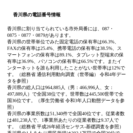
香川県の電話番号情報
香川県に割り当てられている市外局番には、087・
0875・0877・0879があります。
香川県の世帯単位でみた固定電話の保有率は66.3%、
FAXの保有率は25.4%、携帯電話の保有率は38.5%、ス
マートフォンの保有率は89.1%、タブレット型端末の保
有率は36.9%、パソコンの保有率は66.5%です。またイ
ンターネットを誰も利用したことがない世帯率は12%で
す。（総務省 通信利用動向調査（世帯編） 令和4年デー
タを参照）
香川県の総人口は964,885人（男：466,996人、女：
497,889人）で全国38位です。世帯数は445,500世帯で全
国36位です。（厚生労働省 令和3年人口動態データを参
照）
香川県の事業所数は51,340件で全国40位です。従業者数
は481,238人で、1事業所あたりの従業者数は9.37人で
す。（総務省 平成26年経済センサス‐基礎調査を参照）