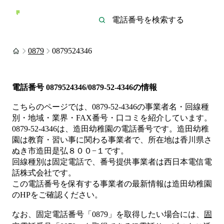
0879
0879524346
電話番号
0879524346/0879-52-4346
の情報
こちらのページでは、
0879-52-4346
の事業者名・回線種
別・地域・業界・FAX番号・口コミを紹介しています。
0879-52-4346
は、
造田幼稚園
の電話番号です。
造田幼稚
園は
教育・習い事
に関わる事業者
で、所在地は香川県さ
ぬき市造田是弘８００−１
です。
回線種別は
固定電話
で、番号提供事業者は
西日本電信電
話株式会社
です。
この電話番号を保有する事業者の最新情報は
造田幼稚園
のHP
をご確認ください。
なお、固定電話番号「
0879
」を取得したい場合には、
固