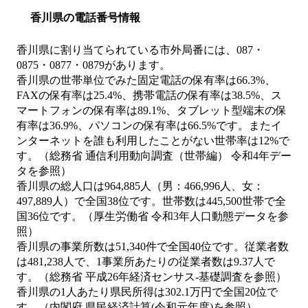
香川県の電話番号情報
香川県に割り当てられている市外局番には、087・
0875・0877・0879があります。
香川県の世帯単位でみた固定電話の保有率は66.3%、
FAXの保有率は25.4%、携帯電話の保有率は38.5%、ス
マートフォンの保有率は89.1%、タブレット型端末の保
有率は36.9%、パソコンの保有率は66.5%です。またイ
ンターネットを誰も利用したことがない世帯率は12%で
す。（総務省 通信利用動向調査（世帯編） 令和4年デー
タを参照）
香川県の総人口は964,885人（男：466,996人、女：
497,889人）で全国38位です。世帯数は445,500世帯で全
国36位です。（厚生労働省 令和3年人口動態データを参
照）
香川県の事業所数は51,340件で全国40位です。従業者数
は481,238人で、1事業所あたりの従業者数は9.37人で
す。（総務省 平成26年経済センサス‐基礎調査を参照）
香川県の1人あたり県民所得は302.1万円で全国20位で
す。（内閣府 県民経済計算(令和元年度)を参照）