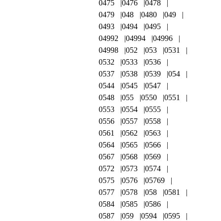
0475
0476
0478
0479
048
0480
049
0493
0494
0495
04992
04994
04996
04998
052
053
0531
0532
0533
0536
0537
0538
0539
054
0544
0545
0547
0548
055
0550
0551
0553
0554
0555
0556
0557
0558
0561
0562
0563
0564
0565
0566
0567
0568
0569
0572
0573
0574
0575
0576
05769
0577
0578
058
0581
0584
0585
0586
0587
059
0594
0595