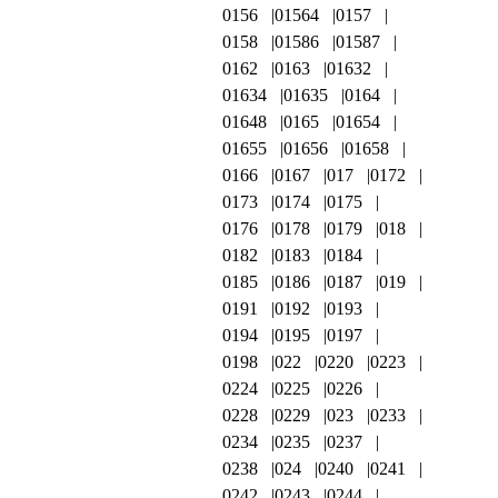
0156
01564
0157
0158
01586
01587
0162
0163
01632
01634
01635
0164
01648
0165
01654
01655
01656
01658
0166
0167
017
0172
0173
0174
0175
0176
0178
0179
018
0182
0183
0184
0185
0186
0187
019
0191
0192
0193
0194
0195
0197
0198
022
0220
0223
0224
0225
0226
0228
0229
023
0233
0234
0235
0237
0238
024
0240
0241
0242
0243
0244