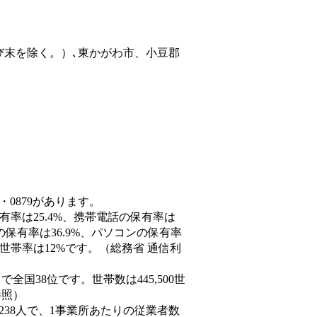
び末を除く。）､東かがわ市、小豆郡
・0879があります。
有率は25.4%、携帯電話の保有率は
の保有率は36.9%、パソコンの保有率
世帯率は12%です。（総務省 通信利
人）で全国38位です。世帯数は445,500世
参照）
,238人で、1事業所あたりの従業者数