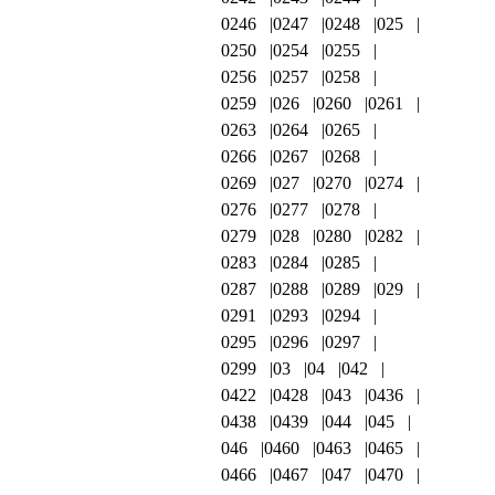
0246
0247
0248
025
0250
0254
0255
0256
0257
0258
0259
026
0260
0261
0263
0264
0265
0266
0267
0268
0269
027
0270
0274
0276
0277
0278
0279
028
0280
0282
0283
0284
0285
0287
0288
0289
029
0291
0293
0294
0295
0296
0297
0299
03
04
042
0422
0428
043
0436
0438
0439
044
045
046
0460
0463
0465
0466
0467
047
0470