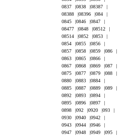
0837
0838
08387
08388
08396
084
0845
0846
0847
08477
0848
08512
08514
0852
0853
0854
0855
0856
0857
0858
0859
086
0863
0865
0866
0867
0868
0869
087
0875
0877
0879
088
0880
0883
0884
0885
0887
0889
089
0892
0893
0894
0895
0896
0897
0898
092
0920
093
0930
0940
0942
0943
0944
0946
0947
0948
0949
095