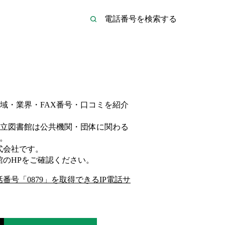
域・業界・FAX番号・口コミを紹介
立図書館は
公共機関・団体
に関わる
。
式会社
です。
館
のHP
をご確認ください。
話番号「
0879
」を取得できるIP電話サ