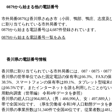
0879から始まる他の電話番号
市外局番
0879
は
香川県さぬき市（小田、鴨部、鴨庄、志度及
に割り当てられている市外局番です。
0879から始まる電話番号は4,687件登録されています。
0879から始まる電話番号一覧をみる
香川県の電話番号情報
香川県に割り当てられている市外局番には、087・0875・0877
香川県の世帯単位でみた固定電話の保有率は66.3%、FAXの保
38.5%、スマートフォンの保有率は89.1%、タブレット型端末
は66.5%です。またインターネットを誰も利用したことがない
用動向調査（世帯編） 令和4年データを参照）
香川県の総人口は964,885人（男：466,996人、女：497,889
帯で全国36位です。（厚生労働省 令和3年人口動態データを
香川県の事業所数は51,340件で全国40位です。従業者数は481