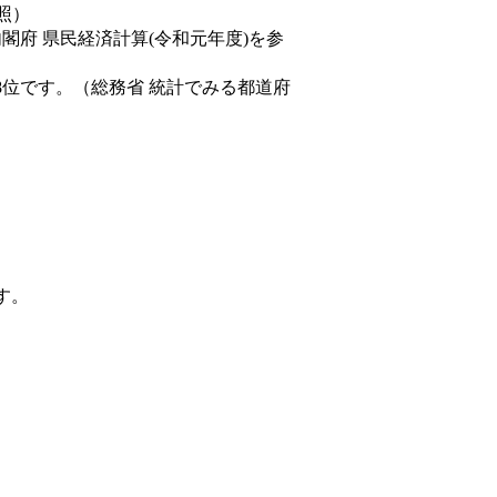
照）
内閣府 県民経済計算(令和元年度)を参
8位です。（総務省 統計でみる都道府
す。