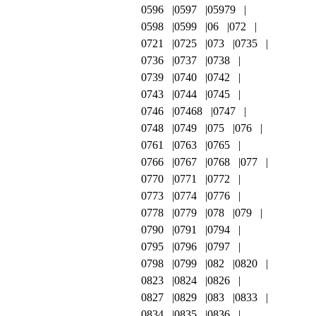
0596
0597
05979
0598
0599
06
072
0721
0725
073
0735
0736
0737
0738
0739
0740
0742
0743
0744
0745
0746
07468
0747
0748
0749
075
076
0761
0763
0765
0766
0767
0768
077
0770
0771
0772
0773
0774
0776
0778
0779
078
079
0790
0791
0794
0795
0796
0797
0798
0799
082
0820
0823
0824
0826
0827
0829
083
0833
0834
0835
0836