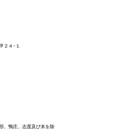
甲２４−１
部、鴨庄、志度及び末を除