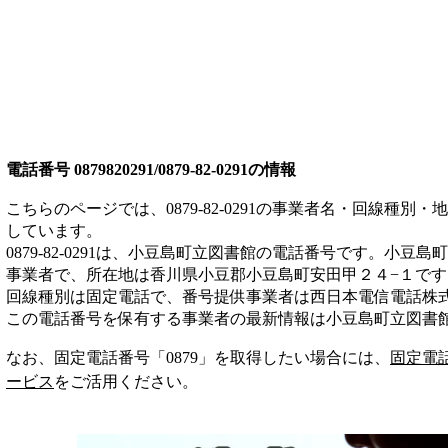
電話番号
0879820291/0879-82-0291
の情報
こちらのページでは、
0879-82-0291
の事業者名・回線種別・地
しています。
0879-82-0291
は、
小豆島町立図書館
の電話番号です。
小豆島町
事業者
で、所在地は香川県小豆郡小豆島町安田甲２４−１
です
回線種別は
固定電話
で、番号提供事業者は
西日本電信電話株
この電話番号を保有する事業者の最新情報は
小豆島町立図書
なお、固定電話番号「
0879
」を取得したい場合には、
固定電
ービス
をご活用ください。