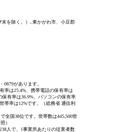
び末を除く。）､東かがわ市、小豆郡
・0879があります。
有率は25.4%、携帯電話の保有率は
の保有率は36.9%、パソコンの保有率
世帯率は12%です。（総務省 通信利
人）で全国38位です。世帯数は445,500世
参照）
,238人で、1事業所あたりの従業者数