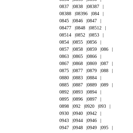
0837
0838
08387
08388
08396
084
0845
0846
0847
08477
0848
08512
08514
0852
0853
0854
0855
0856
0857
0858
0859
086
0863
0865
0866
0867
0868
0869
087
0875
0877
0879
088
0880
0883
0884
0885
0887
0889
089
0892
0893
0894
0895
0896
0897
0898
092
0920
093
0930
0940
0942
0943
0944
0946
0947
0948
0949
095