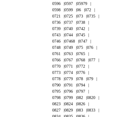
0596
0597
05979
0598
0599
06
072
0721
0725
073
0735
0736
0737
0738
0739
0740
0742
0743
0744
0745
0746
07468
0747
0748
0749
075
076
0761
0763
0765
0766
0767
0768
077
0770
0771
0772
0773
0774
0776
0778
0779
078
079
0790
0791
0794
0795
0796
0797
0798
0799
082
0820
0823
0824
0826
0827
0829
083
0833
0834
0835
0836