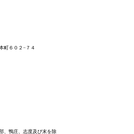
本町６０２−７４
部、鴨庄、志度及び末を除