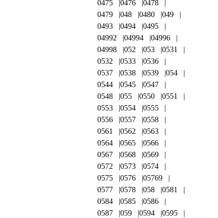
0475
0476
0478
0479
048
0480
049
0493
0494
0495
04992
04994
04996
04998
052
053
0531
0532
0533
0536
0537
0538
0539
054
0544
0545
0547
0548
055
0550
0551
0553
0554
0555
0556
0557
0558
0561
0562
0563
0564
0565
0566
0567
0568
0569
0572
0573
0574
0575
0576
05769
0577
0578
058
0581
0584
0585
0586
0587
059
0594
0595