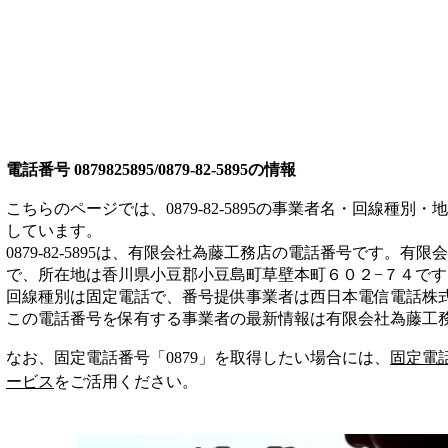
電話番号
0879825895/0879-82-5895
の情報
こちらのページでは、
0879-82-5895
の事業者名・回線種別・地
しています。
0879-82-5895
は、
有限会社為藤工務店
の電話番号です。
有限会
で、所在地は香川県小豆郡小豆島町草壁本町６０２−７４
です
回線種別は
固定電話
で、番号提供事業者は
西日本電信電話株
この電話番号を保有する事業者の最新情報は
有限会社為藤工
なお、固定電話番号「
0879
」を取得したい場合には、
固定電
ービス
をご活用ください。