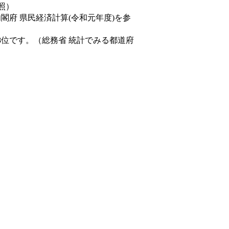
照）
内閣府 県民経済計算(令和元年度)を参
8位です。（総務省 統計でみる都道府