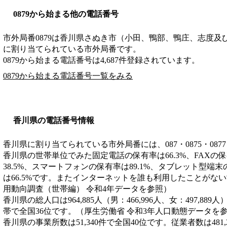
0879から始まる他の電話番号
市外局番
0879
は
香川県さぬき市（小田、鴨部、鴨庄、志度及
に割り当てられている市外局番です。
0879から始まる電話番号は4,687件登録されています。
0879から始まる電話番号一覧をみる
香川県の電話番号情報
香川県に割り当てられている市外局番には、087・0875・0877
香川県の世帯単位でみた固定電話の保有率は66.3%、FAXの保
38.5%、スマートフォンの保有率は89.1%、タブレット型端末
は66.5%です。またインターネットを誰も利用したことがない
用動向調査（世帯編） 令和4年データを参照）
香川県の総人口は964,885人（男：466,996人、女：497,889
帯で全国36位です。（厚生労働省 令和3年人口動態データを
香川県の事業所数は51,340件で全国40位です。従業者数は481