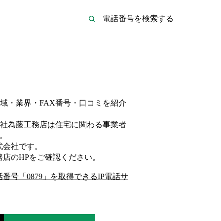
域・業界・FAX番号・口コミを紹介
社為藤工務店は
住宅
に関わる事業者
。
式会社
です。
務店
のHP
をご確認ください。
話番号「
0879
」を取得できるIP電話サ