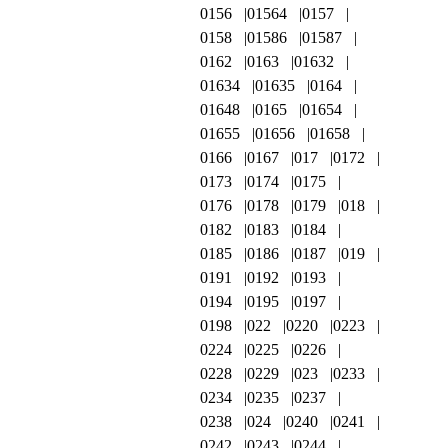
0156
01564
0157
0158
01586
01587
0162
0163
01632
01634
01635
0164
01648
0165
01654
01655
01656
01658
0166
0167
017
0172
0173
0174
0175
0176
0178
0179
018
0182
0183
0184
0185
0186
0187
019
0191
0192
0193
0194
0195
0197
0198
022
0220
0223
0224
0225
0226
0228
0229
023
0233
0234
0235
0237
0238
024
0240
0241
0242
0243
0244