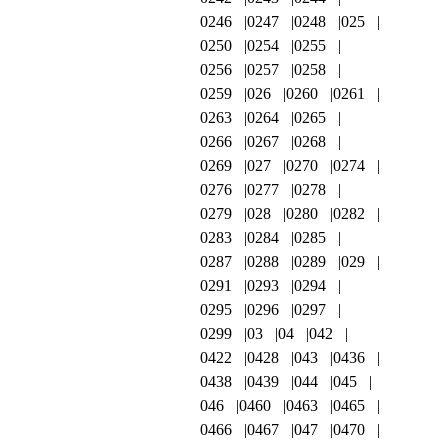
0246
0247
0248
025
0250
0254
0255
0256
0257
0258
0259
026
0260
0261
0263
0264
0265
0266
0267
0268
0269
027
0270
0274
0276
0277
0278
0279
028
0280
0282
0283
0284
0285
0287
0288
0289
029
0291
0293
0294
0295
0296
0297
0299
03
04
042
0422
0428
043
0436
0438
0439
044
045
046
0460
0463
0465
0466
0467
047
0470