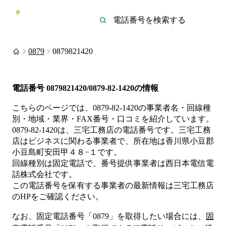
0879
0879821420
電話番号
0879821420/0879-82-1420
の情報
こちらのページでは、
0879-82-1420
の事業者名・回線種
別・地域・業界・FAX番号・口コミを紹介しています。
0879-82-1420
は、
三宅工務店
の電話番号です。
三宅工務
店は
ビジネス
に関わる事業者
で、所在地は香川県小豆郡
小豆島町安田甲４８−１
です。
回線種別は
固定電話
で、番号提供事業者は
西日本電信電
話株式会社
です。
この電話番号を保有する事業者の最新情報は
三宅工務店
のHP
をご確認ください。
なお、固定電話番号「
0879
」を取得したい場合には、
固