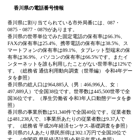
香川県の電話番号情報
香川県に割り当てられている市外局番には、087・
0875・0877・0879があります。
香川県の世帯単位でみた固定電話の保有率は66.3%、
FAXの保有率は25.4%、携帯電話の保有率は38.5%、ス
マートフォンの保有率は89.1%、タブレット型端末の保
有率は36.9%、パソコンの保有率は66.5%です。またイ
ンターネットを誰も利用したことがない世帯率は12%で
す。（総務省 通信利用動向調査（世帯編） 令和4年デー
タを参照）
香川県の総人口は964,885人（男：466,996人、女：
497,889人）で全国38位です。世帯数は445,500世帯で全
国36位です。（厚生労働省 令和3年人口動態データを参
照）
香川県の事業所数は51,340件で全国40位です。従業者数
は481,238人で、1事業所あたりの従業者数は9.37人で
す。（総務省 平成26年経済センサス‐基礎調査を参照）
香川県の1人あたり県民所得は302.1万円で全国20位で
す。（内閣府 県民経済計算(令和元年度)を参照）