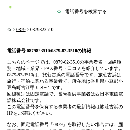
0879
0879823510
電話番号
0879823510/0879-82-3510
の情報
こちらのページでは、
0879-82-3510
の事業者名・回線種
別・地域・業界・FAX番号・口コミを紹介しています。
0879-82-3510
は、
旅荘古浜
の電話番号です。
旅荘古浜は
旅行・宿泊
に関わる事業者
で、所在地は香川県小豆郡小
豆島町古江甲５８−１
です。
回線種別は
固定電話
で、番号提供事業者は
西日本電信電
話株式会社
です。
この電話番号を保有する事業者の最新情報は
旅荘古浜
の
HP
をご確認ください。
なお、固定電話番号「
0879
」を取得したい場合には、
固