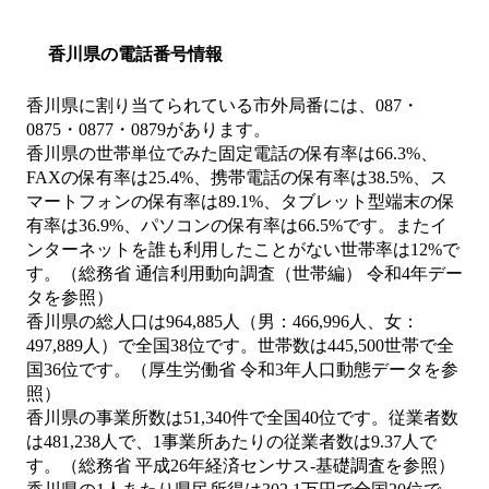
香川県の電話番号情報
香川県に割り当てられている市外局番には、087・
0875・0877・0879があります。
香川県の世帯単位でみた固定電話の保有率は66.3%、
FAXの保有率は25.4%、携帯電話の保有率は38.5%、ス
マートフォンの保有率は89.1%、タブレット型端末の保
有率は36.9%、パソコンの保有率は66.5%です。またイ
ンターネットを誰も利用したことがない世帯率は12%で
す。（総務省 通信利用動向調査（世帯編） 令和4年デー
タを参照）
香川県の総人口は964,885人（男：466,996人、女：
497,889人）で全国38位です。世帯数は445,500世帯で全
国36位です。（厚生労働省 令和3年人口動態データを参
照）
香川県の事業所数は51,340件で全国40位です。従業者数
は481,238人で、1事業所あたりの従業者数は9.37人で
す。（総務省 平成26年経済センサス‐基礎調査を参照）